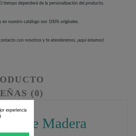
El tiempo dependerá de la personalización del producto.
s en nuestro catálogo son 100% originales.
 contacto con nosotros y te atenderemos, ¡aquí estamos!
RODUCTO
EÑAS (0)
jor experiencia
l
breta de Madera