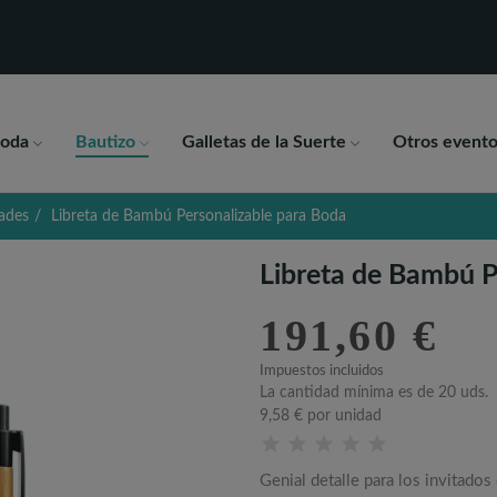
oda
Bautizo
Galletas de la Suerte
Otros evento
ades
Libreta de Bambú Personalizable para Boda
Libreta de Bambú P
191,60 €
Impuestos incluidos
La cantidad mínima es de 20 uds.
9,58 €
por unidad
Genial detalle para los invitados