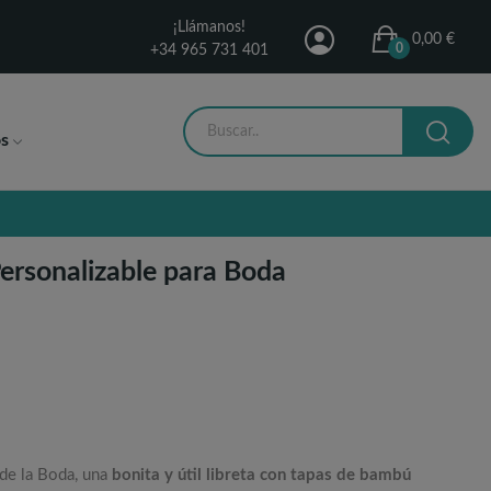
¡Llámanos!
0,00 €
0
+34 965 731 401
s
ersonalizable para Boda
 de la Boda, una
bonita y útil libreta con tapas de bambú