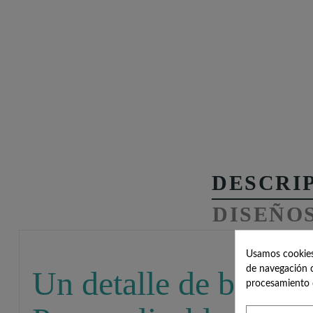
DESCRI
DISEÑO
Usamos cookies 
de navegación c
Un detalle de boda o
procesamiento 