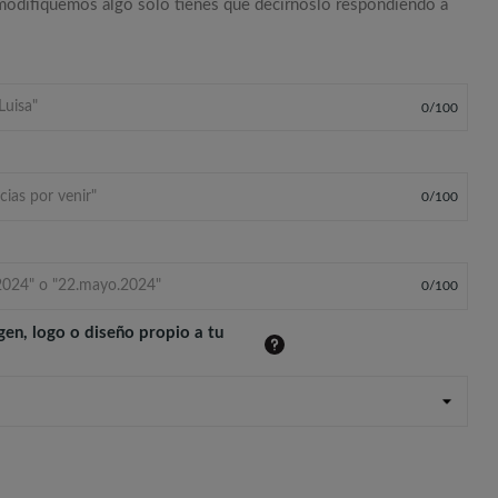
 modifiquemos algo solo tienes que decírnoslo respondiendo a
0
/
100
0
/
100
0
/
100
gen, logo o diseño propio a tu