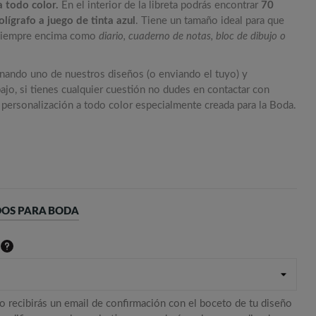
a todo color.
En el interior de la libreta podrás encontrar
70
olígrafo a juego de tinta azul
. Tiene un tamaño ideal para que
n siempre encima como
diario, cuaderno de notas, bloc de dibujo o
onando uno de nuestros diseños (o enviando el tuyo) y
ajo, si tienes cualquier cuestión no dudes en contactar con
u personalización a todo color especialmente creada para la Boda.
DOS PARA BODA
o recibirás un email de confirmación con el boceto de tu diseño