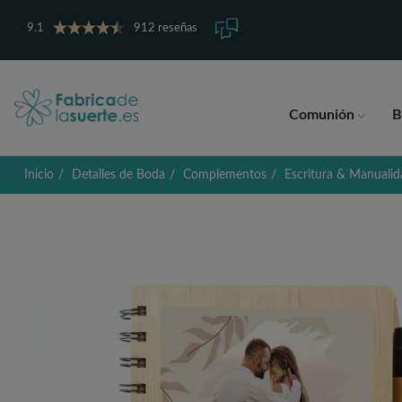
9.1
912 reseñas
Comunión
B
Inicio
Detalles de Boda
Complementos
Escritura & Manualid