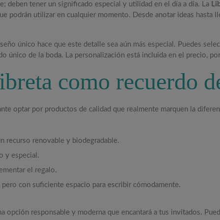
 deben tener un significado especial y utilidad en el día a día. La
Li
que podrán utilizar en cualquier momento. Desde anotar ideas hasta l
seño único hace que este detalle sea aún más especial. Puedes sele
o único de la boda. La personalización está incluida en el precio, po
 libreta como recuerdo 
ante optar por productos de calidad que realmente marquen la difere
n recurso renovable y biodegradable.
 y especial.
ementar el regalo.
pero con suficiente espacio para escribir cómodamente.
na opción responsable y moderna que encantará a tus invitados. Pu