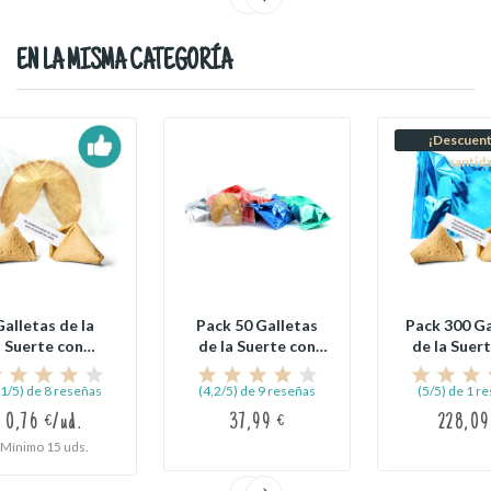
EN LA MISMA CATEGORÍA
¡Descuent
cantid
Galletas de la
Pack 50 Galletas
Pack 300 Ga
Suerte con
de la Suerte con
de la Suer
Proverbios
Proverbios...
Mensaje
Generales
,1/5) de 8 reseñas
(4,2/5) de 9 reseñas
(5/5) de 1 r
0,76 €/ud.
37,99 €
228,09
Mínimo 15 uds.