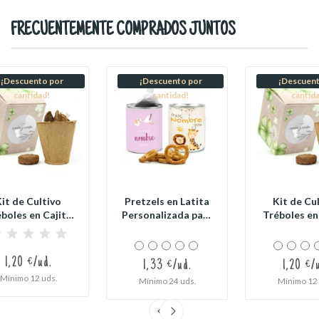
FRECUENTEMENTE COMPRADOS JUNTOS
¡Descuento por
¡Descuento por
¡Descuent
cantidad!
cantidad!
cantid
it de Cultivo
Pretzels en Latita
Kit de Cu
boles en Cajita
Personalizada para
Tréboles en
Decorada y...
Detalle...
Decorada 
1,20 €/ud.
1,33 €/ud.
1,20 €/
Mínimo 12 uds.
Mínimo 24 uds.
Mínimo 12 