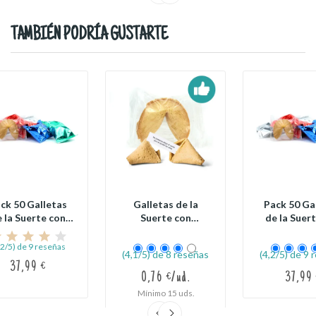
TAMBIÉN PODRÍA GUSTARTE
ck 50 Galletas
Galletas de la
Pack 50 Ga
 la Suerte con
Suerte con
de la Suer
Proverbios...
Proverbios
Proverbio
Generales
,2/5) de 9 reseñas
(4,1/5) de 8 reseñas
(4,2/5) de 9 
37,99 €
0,76 €/ud.
37,99 
Mínimo 15 uds.