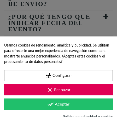
DE ENVÍO?
¿POR QUÉ TENGO QUE
INDICAR FECHA DEL
EVENTO?
Usamos cookies de rendimiento, analítica y publicidad. Se utilizan
para ofrecerte una mejor experiencia de navegación como para
mostrarte anuncios personalizados. ¿Aceptas estas cookies y el
procesamiento de datos personales?
SERVICIO DE
tune
Configurar
ATENCIÓN AL
clear
Rechazar
CLIENTE
done_all
Aceptar