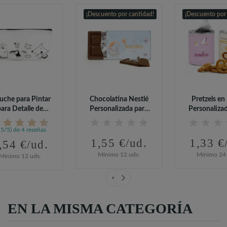
¡Descuento por cantidad!
¡Descuento por
uche para Pintar
Chocolatina Nestlé
Pretzels en 
para Detalle de
Personalizada para
Personaliza
Comunión
Detalle...
Detalle.
,5/5) de 4 reseñas
1,55 €/ud.
1,33 €
,54 €/ud.
Mínimo 12 uds.
Mínimo 24 
Mínimo 12 uds.
EN LA MISMA CATEGORÍA