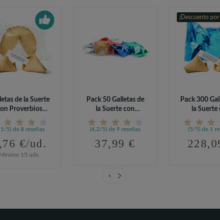
¡Descuento por
letas de la Suerte
Pack 50 Galletas de
Pack 300 Gal
on Proverbios
la Suerte con
la Suerte
Generales
Proverbios...
Mensaje.
,1/5) de 8 reseñas
(4,2/5) de 9 reseñas
(5/5) de 1 r
,76 €/ud.
37,99 €
228,0
Mínimo 15 uds.