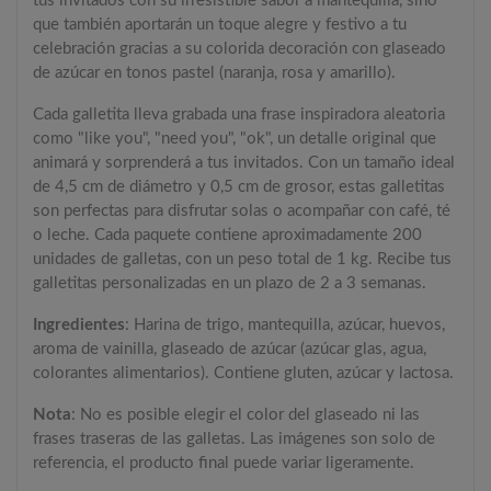
tus invitados con su irresistible sabor a mantequilla, sino
que también aportarán un toque alegre y festivo a tu
celebración gracias a su colorida decoración con glaseado
de azúcar en tonos pastel (naranja, rosa y amarillo).
Cada galletita lleva grabada una frase inspiradora aleatoria
como "like you", "need you", "ok", un detalle original que
animará y sorprenderá a tus invitados. Con un tamaño ideal
de 4,5 cm de diámetro y 0,5 cm de grosor, estas galletitas
son perfectas para disfrutar solas o acompañar con café, té
o leche. Cada paquete contiene aproximadamente 200
unidades de galletas, con un peso total de 1 kg. Recibe tus
galletitas personalizadas en un plazo de 2 a 3 semanas.
Ingredientes
: Harina de trigo, mantequilla, azúcar, huevos,
aroma de vainilla, glaseado de azúcar (azúcar glas, agua,
colorantes alimentarios). Contiene gluten, azúcar y lactosa.
Nota
: No es posible elegir el color del glaseado ni las
frases traseras de las galletas. Las imágenes son solo de
referencia, el producto final puede variar ligeramente.