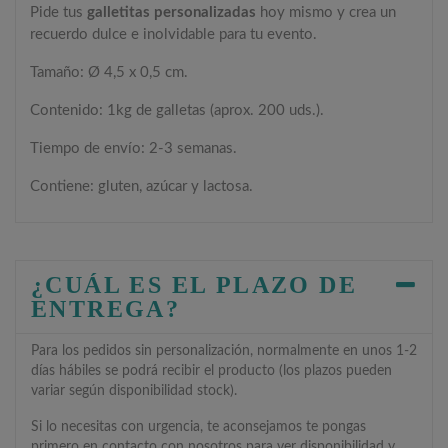
Pide tus
galletitas personalizadas
hoy mismo y crea un
recuerdo dulce e inolvidable para tu evento.
Tamaño: Ø 4,5 x 0,5 cm.
Contenido: 1kg de galletas (aprox. 200 uds.).
Tiempo de envío: 2-3 semanas.
Contiene: gluten, azúcar y lactosa.
¿CUÁL ES EL PLAZO DE
ENTREGA?
Para los pedidos sin personalización, normalmente en unos 1-2
días hábiles se podrá recibir el producto (los plazos pueden
variar según disponibilidad stock).
Si lo necesitas con urgencia, te aconsejamos te pongas
primero en contacto con nosotros para ver disponibilidad y