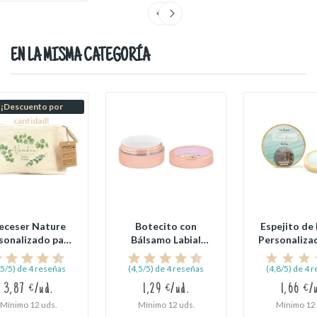
EN LA MISMA CATEGORÍA
¡Descuento por
cantidad!
eceser Nature
Botecito con
Espejito de
sonalizado para
Bálsamo Labial
Personaliza
Comunión
para Detalle de...
Detalles
,5/5) de 4 reseñas
(4,5/5) de 4 reseñas
(4,8/5) de 4 
3,87 €/ud.
1,29 €/ud.
1,66 €/
Mínimo 12 uds.
Mínimo 12 uds.
Mínimo 12 