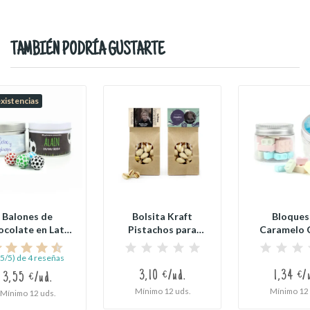
TAMBIÉN PODRÍA GUSTARTE
existencias
Balones de
Bolsita Kraft
Bloques
ocolate en Lata
Pistachos para
Caramelo 
ersonalizada
Comunión
Blox en Bo
para...
,5/5) de 4 reseñas
3,10 €/ud.
1,34 €/
3,55 €/ud.
Mínimo 12 uds.
Mínimo 12 
Mínimo 12 uds.