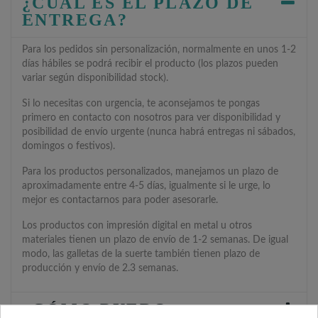
¿CUÁL ES EL PLAZO DE
ENTREGA?
Para los pedidos sin personalización, normalmente en unos 1-2
días hábiles se podrá recibir el producto (los plazos pueden
variar según disponibilidad stock).
Si lo necesitas con urgencia, te aconsejamos te pongas
primero en contacto con nosotros para ver disponibilidad y
posibilidad de envío urgente (nunca habrá entregas ni sábados,
domingos o festivos).
Para los productos personalizados, manejamos un plazo de
aproximadamente entre 4-5 días, igualmente si le urge, lo
mejor es contactarnos para poder asesorarle.
Los productos con impresión digital en metal u otros
materiales tienen un plazo de envío de 1-2 semanas. De igual
modo, las galletas de la suerte también tienen plazo de
producción y envío de 2.3 semanas.
¿CÓMO PUEDO