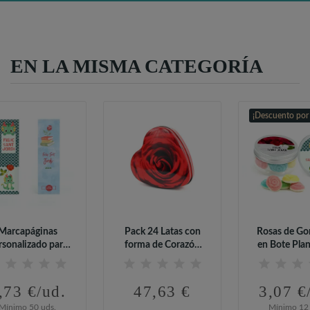
EN LA MISMA CATEGORÍA
¡Descuento por
Marcapáginas
Pack 24 Latas con
Rosas de Go
rsonalizado para
forma de Corazón
en Bote Pla
Sant Jordi
con Rosa de...
Sant Jo
,73 €/ud.
47,63 €
3,07 €
Mínimo 50 uds.
Mínimo 12 