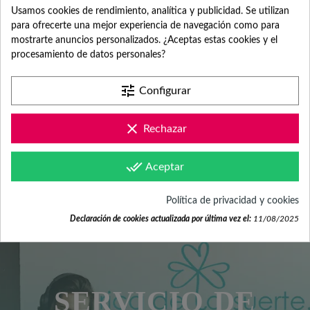
PERSONALIZAR EL
Usamos cookies de rendimiento, analítica y publicidad. Se utilizan
PRODUCTO?
para ofrecerte una mejor experiencia de navegación como para
mostrarte anuncios personalizados. ¿Aceptas estas cookies y el
procesamiento de datos personales?
TODAVÍA NO TENGO EL
DISEÑO O LA FOTO
tune
Configurar
¿CUÁNTO ES EL COSTE
DE ENVÍO?
clear
Rechazar
¿POR QUÉ TENGO QUE
done_all
Aceptar
INDICAR FECHA DEL
EVENTO?
Política de privacidad y cookies
Declaración de cookies actualizada por última vez el:
11/08/2025
SERVICIO DE