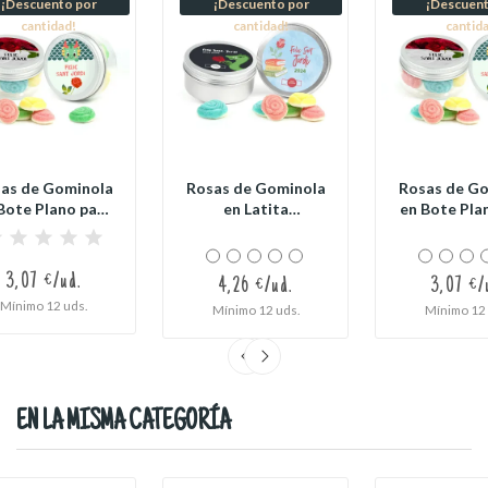
¡Descuento por
¡Descuento por
¡Descuent
cantidad!
cantidad!
cantid
as de Gominola
Rosas de Gominola
Rosas de G
Bote Plano para
en Latita
en Bote Pla
Sant Jordi
Personalizada
Sant Jo
para...
3,07 €/ud.
4,26 €/ud.
3,07 €/
Mínimo 12 uds.
Mínimo 12 uds.
Mínimo 12 
EN LA MISMA CATEGORÍA