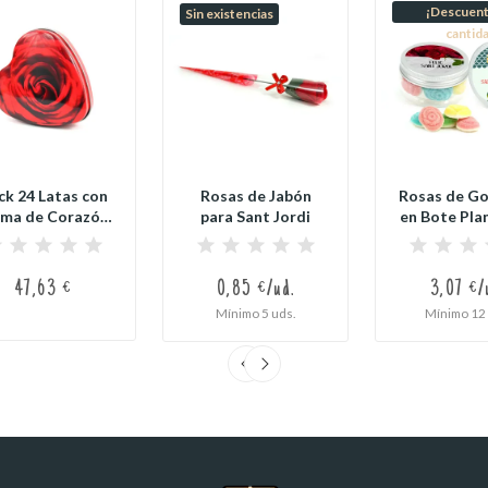
¡Descuent
Sin existencias
cantid
ck 24 Latas con
Rosas de Jabón
Rosas de G
rma de Corazón
para Sant Jordi
en Bote Pla
con Rosa de...
Sant Jo
47,63 €
0,85 €/ud.
3,07 €/
Mínimo 5 uds.
Mínimo 12 