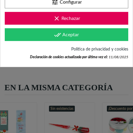
tune
Configurar
Mándanos tus dudas a
hola@fabricadelasuerte.es
clear
Rechazar
Revisa nuestras páginas de
done_all
Aceptar
documentación
Política de privacidad y cookies
Declaración de cookies actualizada por última vez el:
11/08/2025
EN LA MISMA CATEGORÍA
Sin existencias
¡Descuento por