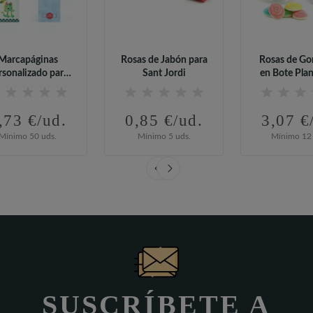
Marcapáginas
Rosas de Jabón para
Rosas de Go
rsonalizado para
Sant Jordi
en Bote Pla
Sant Jordi
Sant Jo
,73 €/ud.
0,85 €/ud.
3,07 €
Mínimo 50 uds.
Mínimo 5 uds.
Mínimo 12 
SUSCRÍBETE A