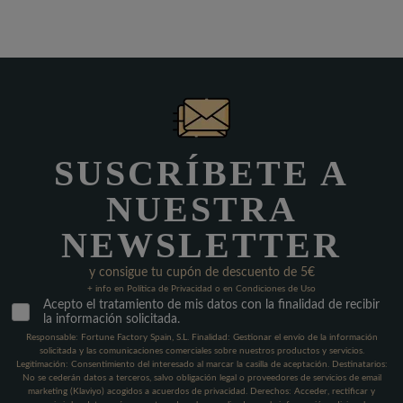
SUSCRÍBETE A
NUESTRA
NEWSLETTER
y consigue tu cupón de descuento de 5€
+ info en Política de Privacidad o en Condiciones de Uso
Acepto el tratamiento de mis datos con la finalidad de recibir
la información solicitada.
Responsable: Fortune Factory Spain, S.L. Finalidad: Gestionar el envío de la información
solicitada y las comunicaciones comerciales sobre nuestros productos y servicios.
Legitimación: Consentimiento del interesado al marcar la casilla de aceptación. Destinatarios:
No se cederán datos a terceros, salvo obligación legal o proveedores de servicios de email
marketing (Klaviyo) acogidos a acuerdos de privacidad. Derechos: Acceder, rectificar y