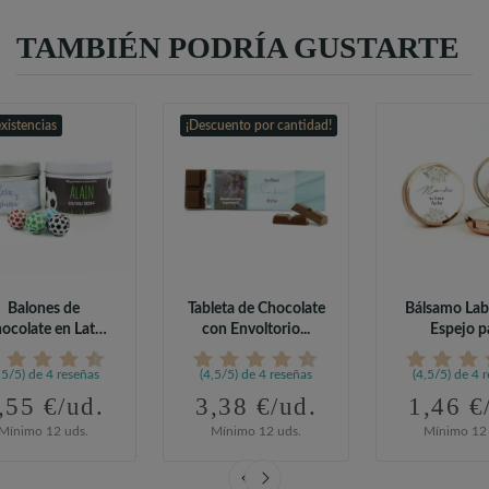
TAMBIÉN PODRÍA GUSTARTE
existencias
¡Descuento por cantidad!
Balones de
Tableta de Chocolate
Bálsamo Lab
ocolate en Lata
con Envoltorio...
Espejo p
sonalizada para...
Comuni
,5/5) de 4 reseñas
(4,5/5) de 4 reseñas
(4,5/5) de 4 
,55 €/ud.
3,38 €/ud.
1,46 €
Mínimo 12 uds.
Mínimo 12 uds.
Mínimo 12 