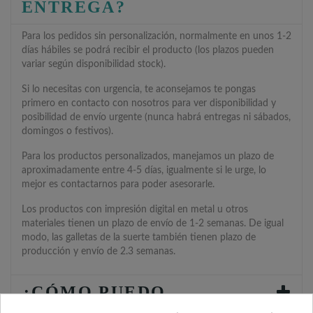
ENTREGA?
Para los pedidos sin personalización, normalmente en unos 1-2
días hábiles se podrá recibir el producto (los plazos pueden
variar según disponibilidad stock).
Si lo necesitas con urgencia, te aconsejamos te pongas
primero en contacto con nosotros para ver disponibilidad y
posibilidad de envío urgente (nunca habrá entregas ni sábados,
domingos o festivos).
Para los productos personalizados, manejamos un plazo de
aproximadamente entre 4-5 días, igualmente si le urge, lo
mejor es contactarnos para poder asesorarle.
Los productos con impresión digital en metal u otros
materiales tienen un plazo de envío de 1-2 semanas. De igual
modo, las galletas de la suerte también tienen plazo de
producción y envío de 2.3 semanas.
¿CÓMO PUEDO
PERSONALIZAR EL