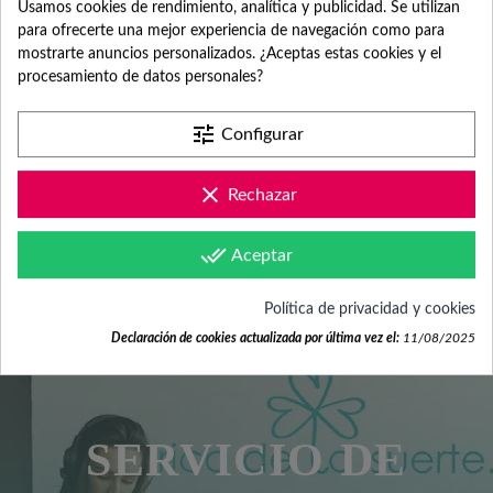
Usamos cookies de rendimiento, analítica y publicidad. Se utilizan
PRODUCTO?
para ofrecerte una mejor experiencia de navegación como para
mostrarte anuncios personalizados. ¿Aceptas estas cookies y el
TODAVÍA NO TENGO EL
procesamiento de datos personales?
DISEÑO O LA FOTO
tune
Configurar
¿CUÁNTO ES EL COSTE
DE ENVÍO?
clear
Rechazar
¿POR QUÉ TENGO QUE
done_all
INDICAR FECHA DEL
Aceptar
EVENTO?
Política de privacidad y cookies
Declaración de cookies actualizada por última vez el:
11/08/2025
SERVICIO DE