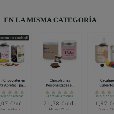
EN LA MISMA CATEGORÍA
cuento por cantidad!
ni Chocolates en
Chocolatinas
Cacahue
ita Abrefácil para
Personalizadas en
Cubierto
Comunión
Lata para Comunión
Chocolat
Colores.
,5/5) de 4 reseñas
(4,5/5) de 4 reseñas
(4,5/5) de 4 
,07 €/ud.
21,78 €/ud.
1,97 €
Mínimo 24 uds.
Mínimo 12 uds.
Mínimo 24 