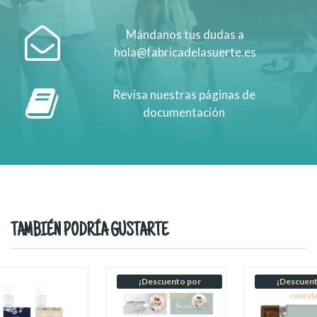
Mándanos tus dudas a
hola@fabricadelasuerte.es
Revisa nuestras páginas de
documentación
TAMBIÉN PODRÍA GUSTARTE
¡Descuento por
¡Descuent
cantidad!
cantid