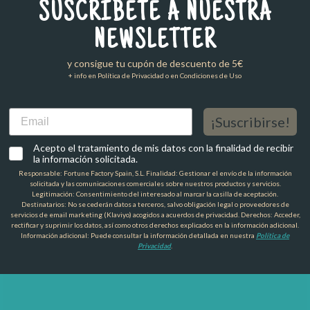
SUSCRÍBETE A NUESTRA
NEWSLETTER
y consigue tu cupón de descuento de 5€
+ info en Política de Privacidad o en Condiciones de Uso
Email
¡Suscribirse!
Acepto el tratamiento de mis datos con la finalidad de recibir
la información solicitada.
Responsable: Fortune Factory Spain, S.L. Finalidad: Gestionar el envío de la información
solicitada y las comunicaciones comerciales sobre nuestros productos y servicios.
Legitimación: Consentimiento del interesado al marcar la casilla de aceptación.
Destinatarios: No se cederán datos a terceros, salvo obligación legal o proveedores de
servicios de email marketing (Klaviyo) acogidos a acuerdos de privacidad. Derechos: Acceder,
rectificar y suprimir los datos, así como otros derechos explicados en la información adicional.
Información adicional: Puede consultar la información detallada en nuestra
Política de
Privacidad
.