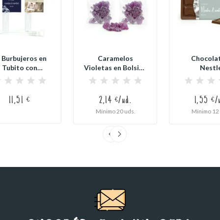
 Burbujeros en
Caramelos
Chocola
Tubito con
Violetas en Bolsita
Nestl
Corazón para
Personalizada...
Personaliza
Boda...
Detalles
11,51 €
2,14 €/ud.
1,55 €/
Mínimo 20 uds.
Mínimo 12 