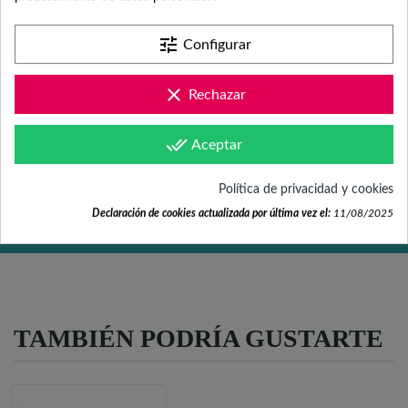
Contacta con nosotros +34 965 731 401
tune
Configurar
Mándanos tus dudas a
clear
Rechazar
hola@fabricadelasuerte.es
done_all
Aceptar
Revisa nuestras páginas de
documentación
Política de privacidad y cookies
Declaración de cookies actualizada por última vez el:
11/08/2025
TAMBIÉN PODRÍA GUSTARTE