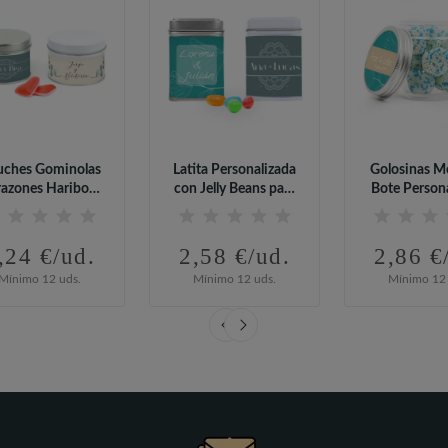
uches Gominolas
Latita Personalizada
Golosinas M
razones Haribo®
con Jelly Beans para
Bote Person
en Lata...
Boda
para Bo
,24 €/ud.
2,58 €/ud.
2,86 €
Mínimo 12 uds.
Mínimo 12 uds.
Mínimo 12 