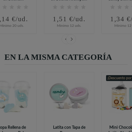
ersonalizada...
Baby...
,14 €/ud.
1,51 €/ud.
1,34 €
Mínimo 20 uds.
Mínimo 12 uds.
Mínimo 12 
EN LA MISMA CATEGORÍA
¡Descuento por
opa Rellena de
Latita con Tapa de
Mini Chocol