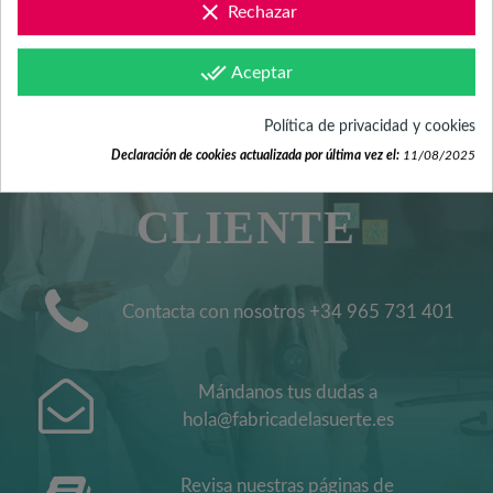
clear
Rechazar
done_all
SERVICIO DE
Aceptar
Política de privacidad y cookies
ATENCIÓN AL
Declaración de cookies actualizada por última vez el:
11/08/2025
CLIENTE
Contacta con nosotros +34 965 731 401
Mándanos tus dudas a
hola@fabricadelasuerte.es
Revisa nuestras páginas de