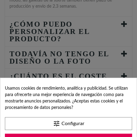
modo, las galletas de la suerte también tienen plazo de
producción y envío de 2.3 semanas.
¿CÓMO PUEDO
PERSONALIZAR EL
PRODUCTO?
TODAVÍA NO TENGO EL
DISEÑO O LA FOTO
¿CUÁNTO ES EL COSTE
DE ENVÍO?
Usamos cookies de rendimiento, analítica y publicidad. Se utilizan
para ofrecerte una mejor experiencia de navegación como para
¿POR QUÉ TENGO QUE
mostrarte anuncios personalizados. ¿Aceptas estas cookies y el
INDICAR FECHA DEL
procesamiento de datos personales?
EVENTO?
tune
Configurar