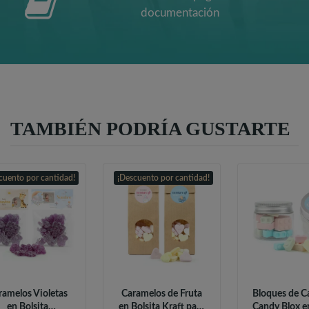
documentación
TAMBIÉN PODRÍA GUSTARTE
cuento por cantidad!
¡Descuento por cantidad!
ramelos Violetas
Caramelos de Fruta
Bloques de C
en Bolsita
en Bolsita Kraft para
Candy Blox en