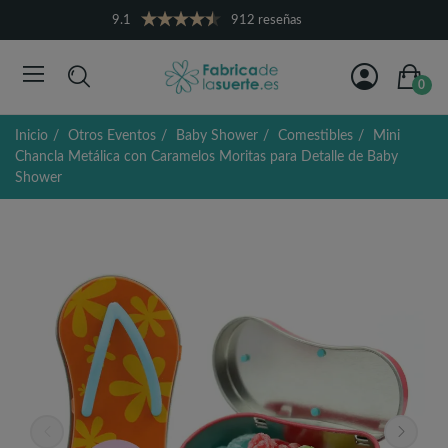
9.1
912 reseñas
0
Inicio
Otros Eventos
Baby Shower
Comestibles
Mini
Chancla Metálica con Caramelos Moritas para Detalle de Baby
Shower