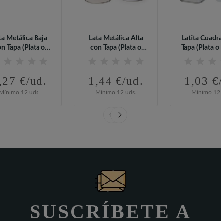
ta Metálica Baja
Lata Metálica Alta
Latita Cuadr
on Tapa (Plata o
con Tapa (Plata o
Tapa (Plata o
Blanco)
Blanco)
,27 €/ud.
1,44 €/ud.
1,03 €
Mínimo 12 uds.
Mínimo 12 uds.
Mínimo 12 
SUSCRÍBETE A