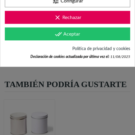
tune
Configurar
clear
Rechazar
Lata Metálica Alta
con Tapa (Plata o
Blanco)
done_all
Aceptar
1,44 €/ud.
Política de privacidad y cookies
Mínimo 12 uds.
Declaración de cookies actualizada por última vez el:
11/08/2025
TAMBIÉN PODRÍA GUSTARTE