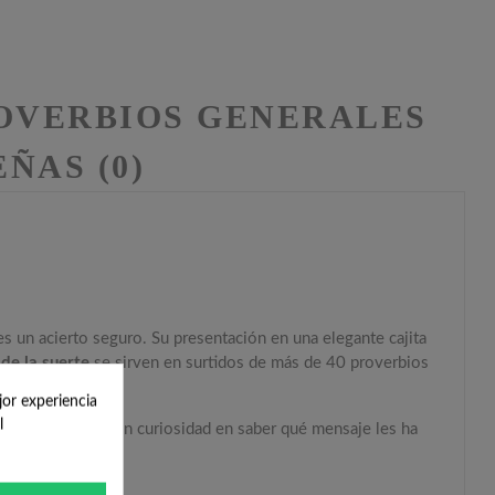
OVERBIOS GENERALES
ÑAS (0)
 es un acierto seguro. Su presentación en una elegante cajita
 de la suerte
se sirven en surtidos de más de 40 proverbios
jor experiencia
l
simo y tendrán gran curiosidad en saber qué mensaje les ha