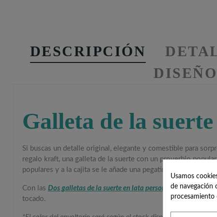
DESCRIPCIÓN
DETA
DISEÑ
Galleta de la suerte
Si buscas un detalle original, elegante y comestible para sorpr
regalo kraft, una galleta de la suerte con un proverbio popular
populares y a la cajita se le añade una pegatina personalizada
Usamos cookies 
de navegación c
Con las
Dos galletas de la suerte en lata personalizada para bo
procesamiento 
tocado.