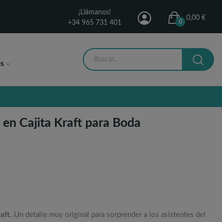
¡Llámanos!
0,00 €
0
+34 965 731 401
s
e en Cajita Kraft para Boda
raft.
Un detalle muy original para sorprender a los asistentes del