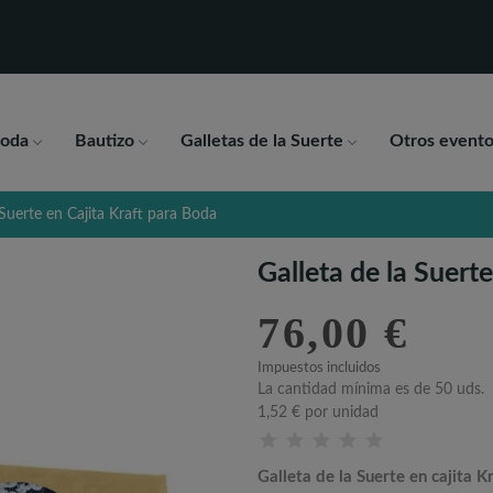
oda
Bautizo
Galletas de la Suerte
Otros evento
 Suerte en Cajita Kraft para Boda
Galleta de la Suert
76,00 €
Impuestos incluidos
La cantidad mínima es de 50 uds.
1,52 €
por unidad
Galleta de la Suerte en cajita K