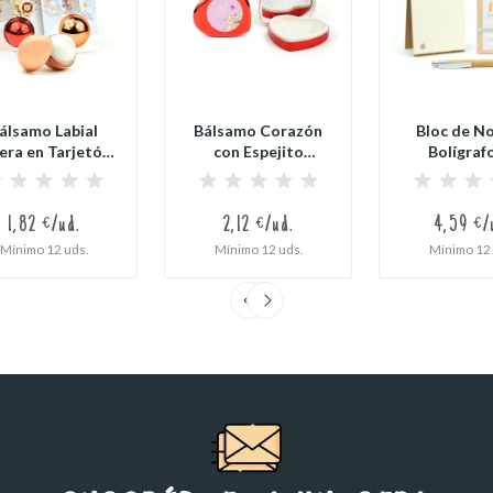
álsamo Labial
Bálsamo Corazón
Bloc de No
era en Tarjetón
con Espejito
Bolígraf
ersonalizado...
Personalizado
Bambú.
para...
1,82 €/ud.
2,12 €/ud.
4,59 €/
Mínimo 12 uds.
Mínimo 12 uds.
Mínimo 12 