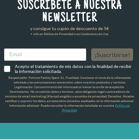
SUSCRÍBETE A NUESTRA
NEWSLETTER
y consigue tu cupón de descuento de 5€
+ info en Política de Privacidad o en Condiciones de Uso
Email
¡Suscribirse!
Acepto el tratamiento de mis datos con la finalidad de recibir
la información solicitada.
Responsable: Fortune Factory Spain, S.L. Finalidad: Gestionar el envío de la información
solicitada y las comunicaciones comerciales sobre nuestros productos y servicios.
Legitimación: Consentimiento del interesado al marcar la casilla de aceptación.
Destinatarios: No se cederán datos a terceros, salvo obligación legal o proveedores de
servicios de email marketing (Klaviyo) acogidos a acuerdos de privacidad. Derechos: Acceder,
rectificar y suprimir los datos, así como otros derechos explicados en la información adicional.
Información adicional: Puede consultar la información detallada en nuestra
Política de
Privacidad
.