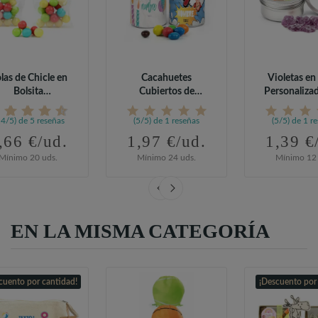
las de Chicle en
Cacahuetes
Violetas en 
Bolsita
Cubiertos de
Personaliza
sonalizada para...
Chocolate de
Cumplea
Colores...
,4/5) de 5 reseñas
(5/5) de 1 reseñas
(5/5) de 1 r
,66 €/ud.
1,97 €/ud.
1,39 €
Mínimo 20 uds.
Mínimo 24 uds.
Mínimo 12 
EN LA MISMA CATEGORÍA
cuento por cantidad!
¡Descuento por