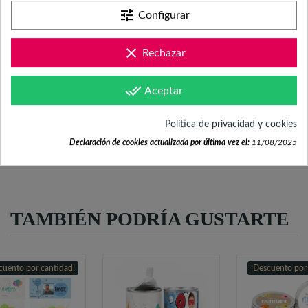
tune
Configurar
Mándanos tus dudas a
hola@fabricadelasuerte.es
clear
Rechazar
Revisa nuestras páginas de
done_all
Aceptar
documentación
Política de privacidad y cookies
Declaración de cookies actualizada por última vez el:
11/08/2025
TAMBIÉN PODRÍA GUSTARTE
cuento por cantidad!
¡Descuento por