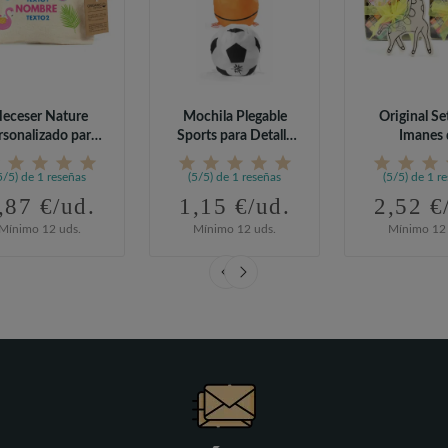
eceser Nature
Mochila Plegable
Original Se
rsonalizado para
Sports para Detalle
Imanes 
Cumpleaños
de Cumpleaños
Animalitos p
5/5) de 1 reseñas
(5/5) de 1 reseñas
(5/5) de 1 r
,87 €/ud.
1,15 €/ud.
2,52 €
Mínimo 12 uds.
Mínimo 12 uds.
Mínimo 12 