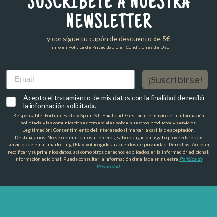
SUSCRÍBETE A NUESTRA
NEWSLETTER
y consigue tu cupón de descuento de 5€
+ info en Política de Privacidad o en Condiciones de Uso
Email
¡Suscribirse!
Acepto el tratamiento de mis datos con la finalidad de recibir
la información solicitada.
Responsable: Fortune Factory Spain, S.L. Finalidad: Gestionar el envío de la información
solicitada y las comunicaciones comerciales sobre nuestros productos y servicios.
Legitimación: Consentimiento del interesado al marcar la casilla de aceptación.
Destinatarios: No se cederán datos a terceros, salvo obligación legal o proveedores de
servicios de email marketing (Klaviyo) acogidos a acuerdos de privacidad. Derechos: Acceder,
rectificar y suprimir los datos, así como otros derechos explicados en la información adicional.
Información adicional: Puede consultar la información detallada en nuestra
Política de
Privacidad
.