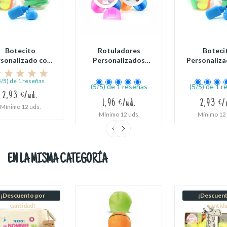
Botecito
Rotuladores
Boteci
sonalizado con
Personalizados
Personaliza
uladores para...
con Forma de Flor...
Rotuladores 
5/5) de 1 reseñas
(5/5) de 1 reseñas
(5/5) de 1 
2,93 €/ud.
1,96 €/ud.
2,93 €/
Mínimo 12 uds.
Mínimo 12 uds.
Mínimo 12 
EN LA MISMA CATEGORÍA
¡Descuento por
¡Descuent
cantidad!
cantid