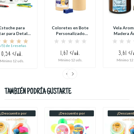
Estuche para
Coloretes en Bote
Vela Arom
tar para Detalle
Personalizado
Madera Á
e Cumpleaños
Kraft para...
Personali
para..
5/5) de 1 reseñas
1,67 €/ud.
3,61 €/
0,54 €/ud.
Mínimo 12 uds.
Mínimo 12 
Mínimo 12 uds.
TAMBIÉN PODRÍA GUSTARTE
¡Descuento por
¡Descuento por
¡Descuent
cantidad!
cantidad!
cantid