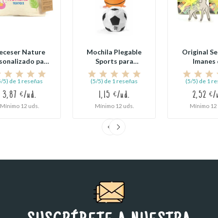
eceser Nature
Mochila Plegable
Original Se
sonalizado para
Sports para
Imanes
Cumpleaños
Detalle de
Animalitos 
Cumpleaños
5/5) de 1 reseñas
(5/5) de 1 reseñas
(5/5) de 1 r
3,87 €/ud.
1,15 €/ud.
2,52 €/
Mínimo 12 uds.
Mínimo 12 uds.
Mínimo 12 