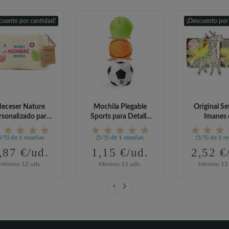
cuento por cantidad!
¡Descuento por
eceser Nature
Mochila Plegable
Original Se
rsonalizado para
Sports para Detalle
Imanes 
Cumpleaños
de Cumpleaños
Animalitos p
5/5) de 1 reseñas
(5/5) de 1 reseñas
(5/5) de 1 r
,87 €/ud.
1,15 €/ud.
2,52 €
Mínimo 12 uds.
Mínimo 12 uds.
Mínimo 12 