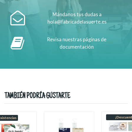
Mándanos tus dudas a
hola@fabricadelasuerte.es
Revisa nuestras páginas de
documentación
TAMBIÉN PODRÍA GUSTARTE
¡Descuent
existencias
cantid