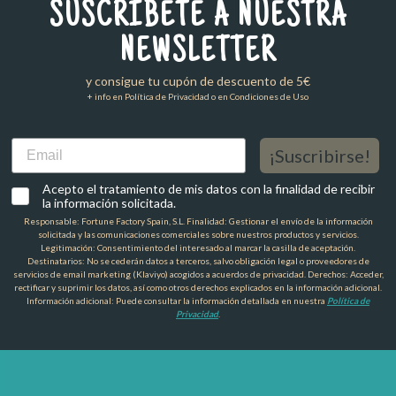
SUSCRÍBETE A NUESTRA
NEWSLETTER
y consigue tu cupón de descuento de 5€
+ info en Política de Privacidad o en Condiciones de Uso
Email
¡Suscribirse!
Acepto el tratamiento de mis datos con la finalidad de recibir
la información solicitada.
Responsable: Fortune Factory Spain, S.L. Finalidad: Gestionar el envío de la información
solicitada y las comunicaciones comerciales sobre nuestros productos y servicios.
Legitimación: Consentimiento del interesado al marcar la casilla de aceptación.
Destinatarios: No se cederán datos a terceros, salvo obligación legal o proveedores de
servicios de email marketing (Klaviyo) acogidos a acuerdos de privacidad. Derechos: Acceder,
rectificar y suprimir los datos, así como otros derechos explicados en la información adicional.
Información adicional: Puede consultar la información detallada en nuestra
Política de
Privacidad
.