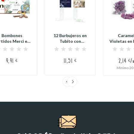
Bombones
12 Burbujeros en
Carame
rtidos Merci en
Tubito con
Violetas en 
Caja
Corazón para
Personaliz
ersonalizada...
Boda...
9,91 €
11,51 €
2,14 €/
Mínimo 20 