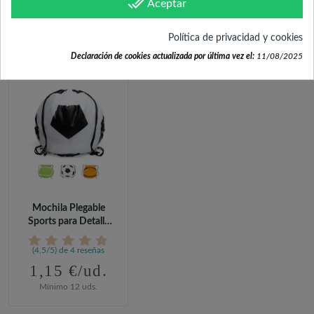
done_all
Aceptar
FRECUENTEMENTE
COMPRADOS JUNTOS
Política de privacidad y cookies
Declaración de cookies actualizada por última vez el:
11/08/2025
Mochila Plegable
Sports para Detalle
de Comunión
(4,5/5) de 4 reseñas
1,15 €/ud.
Mínimo 12 uds.