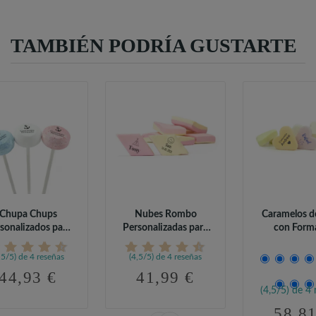
TAMBIÉN PODRÍA GUSTARTE
Chupa Chups
Nubes Rombo
Caramelos d
sonalizados para
Personalizadas para
con Form
munión (95 uds)
Comunión
Corazón.
,5/5) de 4 reseñas
(4,5/5) de 4 reseñas
44,93 €
41,99 €
(4,5/5) de 4 
58,81