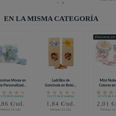
EN LA MISMA CATEGORÍA
¡Descuento por
osinas Moras en
Ladrillos de
Mini Nube
te Personalizado
Gominola en Bolsita
Colores en
para...
Kraft...
Personaliza
,1/5) de 8 reseñas
(4,1/5) de 8 reseñas
(4,5/5) de 4 
,86 €/ud.
1,84 €/ud.
2,01 €
Mínimo 12 uds.
Mínimo 12 uds.
Mínimo 12 