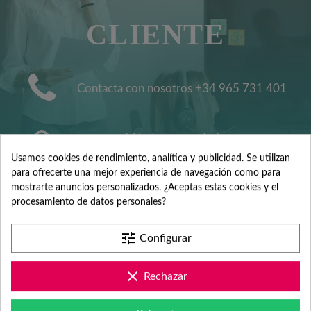
CLIENTE
Contacta con nosotros +34 965 731 401
Mándanos tus dudas a
hola@fabricadelasuerte.es
Usamos cookies de rendimiento, analítica y publicidad. Se utilizan
para ofrecerte una mejor experiencia de navegación como para
mostrarte anuncios personalizados. ¿Aceptas estas cookies y el
Revisa nuestras páginas de
procesamiento de datos personales?
documentación
tune
Configurar
clear
Rechazar