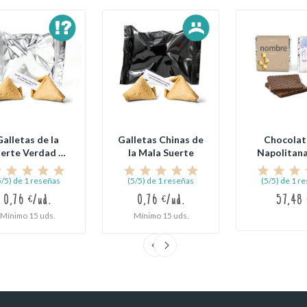
Galletas de la
Galletas Chinas de
Chocolat
erte Verdad o
la Mala Suerte
Napolitana
Reto
Envoltori
5/5) de 1 reseñas
(5/5) de 1 reseñas
(5/5) de 1 r
0,76 €/ud.
0,76 €/ud.
57,48
Mínimo 15 uds.
Mínimo 15 uds.