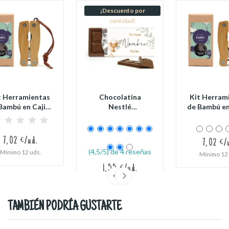
¡Descuento por
cantidad!
t Herramientas
Chocolatina
Kit Herram
Bambú en Cajita
Nestlé
de Bambú en
Kraft...
Personalizada para
Kraft..
Detalles...
7,02 €/ud.
7,02 €/
(4,5/5) de 4 reseñas
Mínimo 12 uds.
Mínimo 12 
1,55 €/ud.
Mínimo 12 uds.
TAMBIÉN PODRÍA GUSTARTE