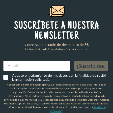
SUSCRÍBETE A NUESTRA
NEWSLETTER
y consigue tu cupón de descuento de 5€
+ info en Política de Privacidad o en Condiciones de Uso
Email
¡Suscribirse!
Acepto el tratamiento de mis datos con la finalidad de recibir
la información solicitada.
Responsable: Fortune Factory Spain, S.L. Finalidad: Gestionar el envío de la información
solicitada y las comunicaciones comerciales sobre nuestros productos y servicios.
Legitimación: Consentimiento del interesado al marcar la casilla de aceptación.
Destinatarios: No se cederán datos a terceros, salvo obligación legal o proveedores de
servicios de email marketing (Klaviyo) acogidos a acuerdos de privacidad. Derechos: Acceder,
rectificar y suprimir los datos, así como otros derechos explicados en la información adicional.
Información adicional: Puede consultar la información detallada en nuestra
Política de
Privacidad
.