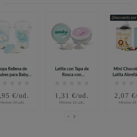
¡Descuento por
opa Rellena de
Latita con Tapa de
Mini Chocol
ubes para Baby
Rosca con
Latita Abrefá
Shower
Caramelos para...
Baby..
,95 €/ud.
1,31 €/ud.
2,07 €
Mínimo 10 uds.
Mínimo 12 uds.
Mínimo 24 