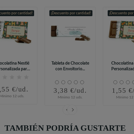
cuento por cantidad!
¡Descuento por cantidad!
¡Descuento por
ocolatina Nestlé
Tableta de Chocolate
Chocolatina
rsonalizada para
con Envoltorio...
Personaliza
Detalle...
Detalle.
,55 €/ud.
3,38 €/ud.
1,55 €
Mínimo 12 uds.
Mínimo 12 uds.
Mínimo 12 
TAMBIÉN PODRÍA GUSTARTE