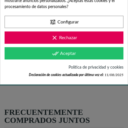
mostrarte anuncios personalizados. ¿Aceptas estas cookies y el
procesamiento de datos personales?
Contacta con nosotros +34 965 731 401
tune
Configurar
Mándanos tus dudas a
clear
Rechazar
hola@fabricadelasuerte.es
done_all
Aceptar
Revisa nuestras páginas de
documentación
Política de privacidad y cookies
Declaración de cookies actualizada por última vez el:
11/08/2025
FRECUENTEMENTE
COMPRADOS JUNTOS