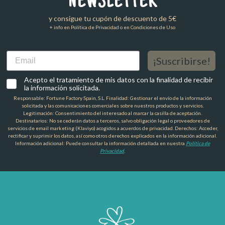
NEWSLETTER
y consigue tu cupón de descuento de 5€
+ info en Política de Privacidad o en Condiciones de Uso
Email
¡Suscribirse!
Acepto el tratamiento de mis datos con la finalidad de recibir
la información solicitada.
Responsable: Fortune Factory Spain, S.L. Finalidad: Gestionar el envío de la información
solicitada y las comunicaciones comerciales sobre nuestros productos y servicios.
Legitimación: Consentimiento del interesado al marcar la casilla de aceptación.
Destinatarios: No se cederán datos a terceros, salvo obligación legal o proveedores de
servicios de email marketing (Klaviyo) acogidos a acuerdos de privacidad. Derechos: Acceder,
rectificar y suprimir los datos, así como otros derechos explicados en la información adicional.
Información adicional: Puede consultar la información detallada en nuestra
Política de
Privacidad
.