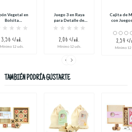
bón Vegetal en
Juego 3 en Raya
Cajita de 
Bolsita
para Detalle de
con Juegos
ersonalizada
Bautizo
Bauti
para...
3,56 €/ud.
2,06 €/ud.
2,59 €/
Mínimo 12 uds.
Mínimo 12 uds.
Mínimo 12 
TAMBIÉN PODRÍA GUSTARTE