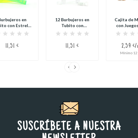
Burbujeros en
12 Burbujeros en
Cajita de 
ito con Estrella
Tubito con
con Juegos
ara Bautizo...
Corazón para...
Bauti
11,51 €
11,51 €
2,59 €/
Mínimo 12 
SUSCRÍBETE A NUESTRA