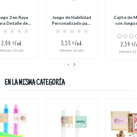
uego 3 en Raya
Juego de Habilidad
Cajita de 
ara Detalle de
Personalizado para
con Juegos
Bautizo
Detalle...
Bauti
2,06 €/ud.
3,53 €/ud.
2,59 €/
Mínimo 12 uds.
Mínimo 12 uds.
Mínimo 12 
EN LA MISMA CATEGORÍA