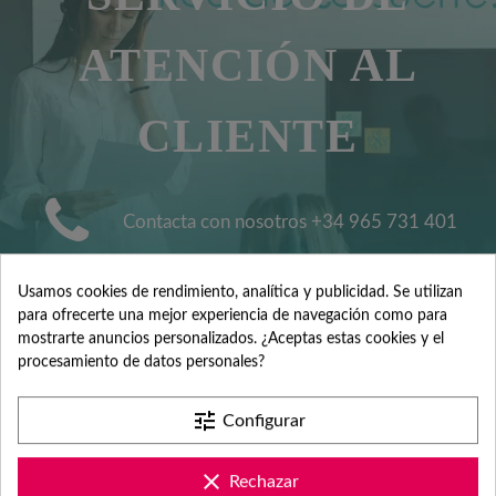
ATENCIÓN AL
CLIENTE
Contacta con nosotros +34 965 731 401
Usamos cookies de rendimiento, analítica y publicidad. Se utilizan
Mándanos tus dudas a
para ofrecerte una mejor experiencia de navegación como para
hola@fabricadelasuerte.es
mostrarte anuncios personalizados. ¿Aceptas estas cookies y el
procesamiento de datos personales?
Revisa nuestras páginas de
tune
Configurar
documentación
clear
Rechazar