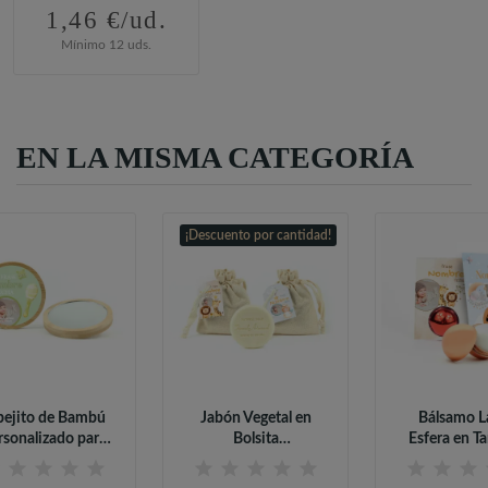
1,46 €/ud.
Mínimo 12 uds.
EN LA MISMA CATEGORÍA
¡Descuento por cantidad!
pejito de Bambú
Jabón Vegetal en
Bálsamo L
rsonalizado para
Bolsita
Esfera en Ta
Detalles...
Personalizada para...
Personaliza