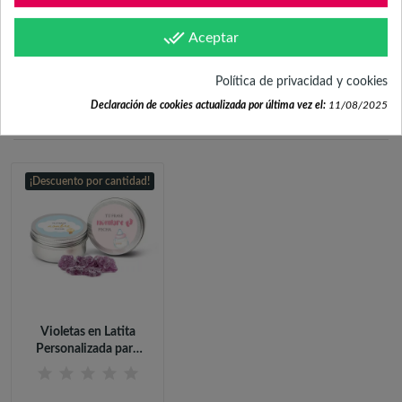
done_all
Aceptar
Política de privacidad y cookies
FRECUENTEMENTE
Declaración de cookies actualizada por última vez el:
11/08/2025
COMPRADOS JUNTOS
¡Descuento por cantidad!
Violetas en Latita
Personalizada para
Bautizo