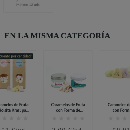
Mínimo 12 uds.
EN LA MISMA CATEGORÍA
cuento por cantidad!
ramelos de Fruta
Caramelos de Fruta
Caramelos d
Bolsita Kraft para
con Forma de
con Form
Bautizo
Corazón en Lata...
Corazón.