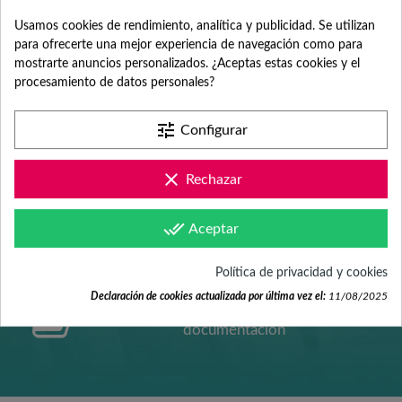
ATENCIÓN AL
Usamos cookies de rendimiento, analítica y publicidad. Se utilizan
para ofrecerte una mejor experiencia de navegación como para
mostrarte anuncios personalizados. ¿Aceptas estas cookies y el
CLIENTE
procesamiento de datos personales?
tune
Configurar
Contacta con nosotros +34 965 731 401
clear
Rechazar
done_all
Aceptar
Mándanos tus dudas a
hola@fabricadelasuerte.es
Política de privacidad y cookies
Declaración de cookies actualizada por última vez el:
11/08/2025
Revisa nuestras páginas de
documentación