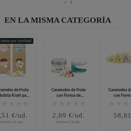
EN LA MISMA CATEGORÍA
cuento por cantidad!
ramelos de Fruta
Caramelos de Fruta
Caramelos d
Bolsita Kraft para
con Forma de
con Form
Bautizo
Corazón en Lata...
Corazón.
,51 €/ud.
2,09 €/ud.
58,81
Mínimo 12 uds.
Mínimo 12 uds.