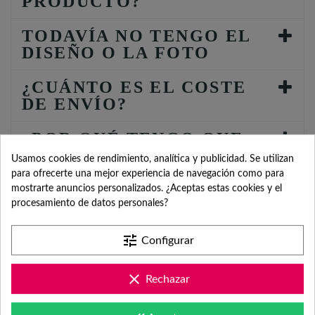
PRODUCTO?
TODAVÍA NO TENGO EL
DISEÑO O LA FOTO
¿CUÁNTO ES EL COSTE
DE ENVÍO?
¿POR QUÉ TENGO QUE
INDICAR FECHA DEL
Usamos cookies de rendimiento, analítica y publicidad. Se utilizan
EVENTO?
para ofrecerte una mejor experiencia de navegación como para
mostrarte anuncios personalizados. ¿Aceptas estas cookies y el
procesamiento de datos personales?
tune
Configurar
SERVICIO DE
clear
Rechazar