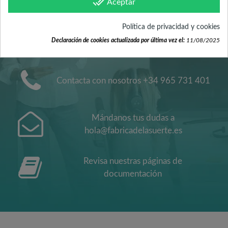
done_all
ATENCIÓN AL
Aceptar
Política de privacidad y cookies
CLIENTE
Declaración de cookies actualizada por última vez el:
11/08/2025
Contacta con nosotros +34 965 731 401
Mándanos tus dudas a
hola@fabricadelasuerte.es
Revisa nuestras páginas de
documentación