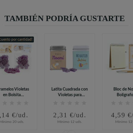
TAMBIÉN PODRÍA GUSTARTE
cuento por cantidad!
ramelos Violetas
Latita Cuadrada con
Bloc de No
en Bolsita
Violetas para
Bolígrafo
ersonalizada...
Bautizo
Bambú.
,14 €/ud.
2,31 €/ud.
4,59 €
Mínimo 20 uds.
Mínimo 12 uds.
Mínimo 12 