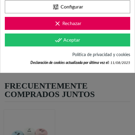
Mándanos tus dudas a
tune
Configurar
hola@fabricadelasuerte.es
clear
Rechazar
Revisa nuestras páginas de
documentación
done_all
Aceptar
Política de privacidad y cookies
Declaración de cookies actualizada por última vez el:
11/08/2025
FRECUENTEMENTE
COMPRADOS JUNTOS