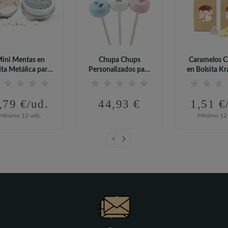
ini Mentas en
Chupa Chups
Caramelos C
ita Metálica para
Personalizados para
en Bolsita Kr
Boda
Boda (95 uds)
Boda
,79 €/ud.
44,93 €
1,51 €
Mínimo 12 uds.
Mínimo 12 