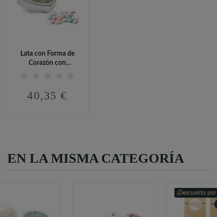
Lata con Forma de
Corazón con
Peladillas para Boda
40,35 €
EN LA MISMA CATEGORÍA
¡Descuento por