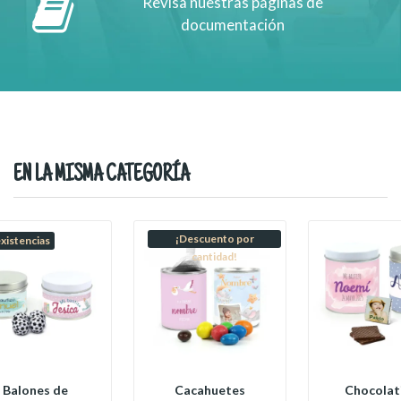
Revisa nuestras páginas de
documentación
EN LA MISMA CATEGORÍA
¡Descuento por
existencias
cantidad!
Balones de
Cacahuetes
Chocolat