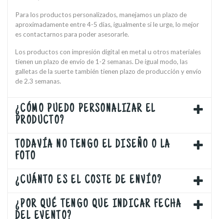
Para los productos personalizados, manejamos un plazo de
aproximadamente entre 4-5 días, igualmente si le urge, lo mejor
es contactarnos para poder asesorarle.
Los productos con impresión digital en metal u otros materiales
tienen un plazo de envío de 1-2 semanas. De igual modo, las
galletas de la suerte también tienen plazo de producción y envío
de 2.3 semanas.
¿CÓMO PUEDO PERSONALIZAR EL
PRODUCTO?
TODAVÍA NO TENGO EL DISEÑO O LA
FOTO
¿CUÁNTO ES EL COSTE DE ENVÍO?
¿POR QUÉ TENGO QUE INDICAR FECHA
DEL EVENTO?