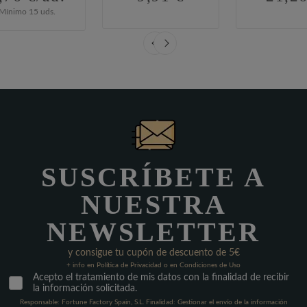
Mínimo 15 uds.
SUSCRÍBETE A
NUESTRA
NEWSLETTER
y consigue tu cupón de descuento de 5€
+ info en Política de Privacidad o en Condiciones de Uso
Acepto el tratamiento de mis datos con la finalidad de recibir
la información solicitada.
Responsable: Fortune Factory Spain, S.L. Finalidad: Gestionar el envío de la información