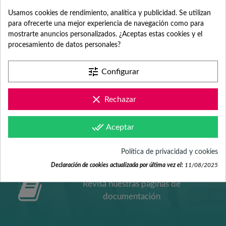
SERVICIO DE
Usamos cookies de rendimiento, analítica y publicidad. Se utilizan
para ofrecerte una mejor experiencia de navegación como para
ATENCIÓN AL
mostrarte anuncios personalizados. ¿Aceptas estas cookies y el
procesamiento de datos personales?
CLIENTE
tune
Configurar
clear
Rechazar
Contacta con nosotros +34 965 731 401
done_all
Aceptar
Mándanos tus dudas a
Política de privacidad y cookies
hola@fabricadelasuerte.es
Declaración de cookies actualizada por última vez el:
11/08/2025
Revisa nuestras páginas de
documentación