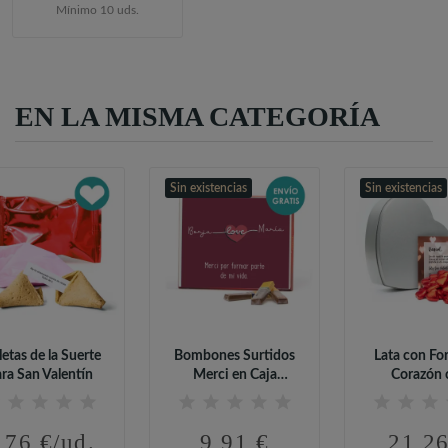
Mínimo 10 uds.
EN LA MISMA CATEGORÍA
Sin existencias
Sin existencias
letas de la Suerte
Bombones Surtidos
Lata con Fo
ra San Valentín
Merci en Caja
Corazón 
Personalizada...
Tarjeta.
,76 €/ud.
9,91 €
21,26