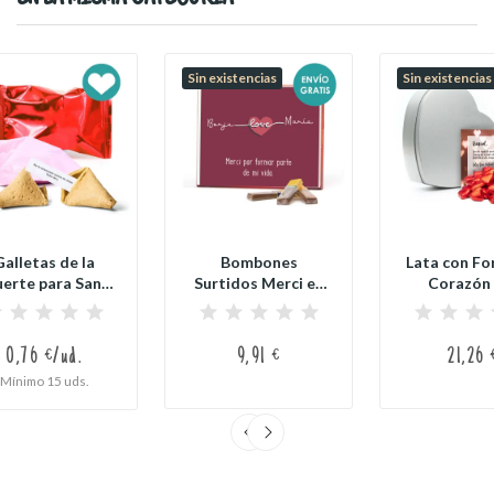
Sin existencias
Sin existencias
Galletas de la
Bombones
Lata con Fo
uerte para San
Surtidos Merci en
Corazón
Valentín
Caja
Tarjeta.
Personalizada...
0,76 €/ud.
9,91 €
21,26 
Mínimo 15 uds.