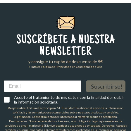
SUSCRÍBETE A NUESTRA
NEWSLETTER
y consigue tu cupón de descuento de 5€
+ info en Política de Privacidad o en Condiciones de Uso
Email
¡Suscribirse!
Acepto el tratamiento de mis datos con la finalidad de recibir
la información solicitada.
Responsable: Fortune Factory Spain, S.L. Finalidad: Gestionar el envío de la información
solicitada y las comunicaciones comerciales sobre nuestros productos y servicios.
Legitimación: Consentimiento del interesado al marcar la casilla de aceptación.
Destinatarios: No se cederán datos a terceros, salvo obligación legal o proveedores de
servicios de email marketing (Klaviyo) acogidos a acuerdos de privacidad. Derechos: Acceder,
rectificar y suprimir los datos, así como otros derechos explicados en la información adicional.