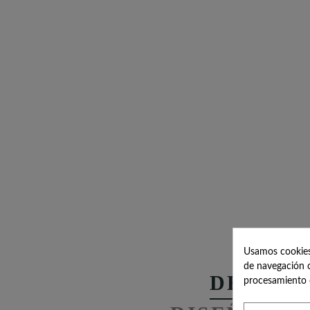
Usamos cookies 
de navegación c
DESCRI
procesamiento 