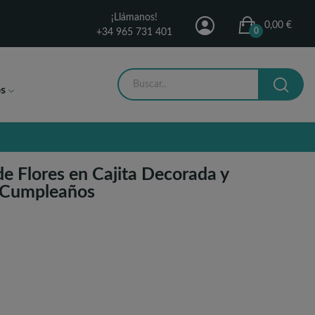
¡Llámanos!
0,00 €
0
+34 965 731 401
s
de Flores en Cajita Decorada y
a Cumpleaños