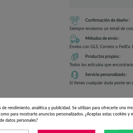
Confirmación de diseño
Siempre enviamos un email de conf
Métodos de envío
Envíos con GLS, Correos o FedEx. 
Productos propios
Todos los artículos que encontrará
Servicio personalizado
Si tienes cualquier duda ponte en
de rendimiento, analítica y publicidad. Se utilizan para ofrecerte una me
omo para mostrarte anuncios personalizados. ¿Aceptas estas cookies y e
PCIÓN
DETALLES DEL P
de datos personales?