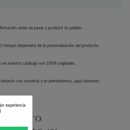
irmación antes de pasar a producir tu pedido.
El tiempo dependerá de la personalización del producto.
s en nuestro catálogo son 100% originales.
 contacto con nosotros y te atenderemos, ¡aquí estamos!
jor experiencia
l
RODUCTO