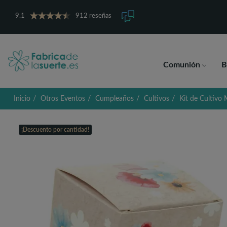
9.1
912 reseñas
Comunión
B
Inicio
Otros Eventos
Cumpleaños
Cultivos
Kit de Cultivo
¡Descuento por cantidad!