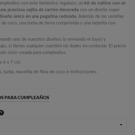
umpleaños con este fantástico regalazo, un
kit de cultivo con un
una preciosa cajita de cartón decorada
con un diseño super
diseño único en una pegatina redonda
. Además de las semillas
 de coco, una turba de tierra comprimida y una tarjetita con
onando uno de nuestros diseños (o enviando el tuyo) y
jo, si tienes cualquier cuestión no dudes en contactar. El precio
todo color creada para cumpleaños.
x 6 x 7 cm.
, turba, macetita de fibra de coco e instrucciones.
OS PARA CUMPLEAÑOS