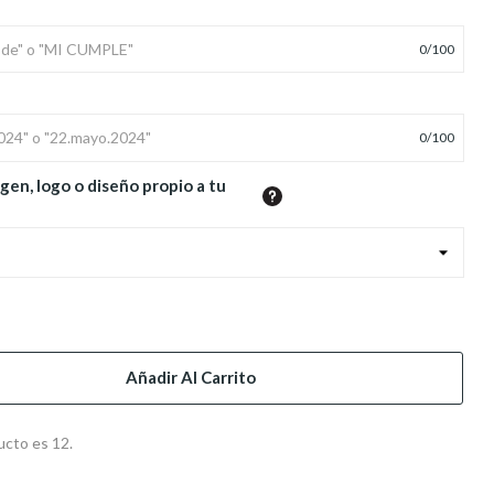
0
/
100
0
/
100
gen, logo o diseño propio a tu
Añadir Al Carrito
ucto es 12.