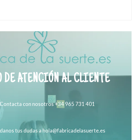
 DE ATENCIÓN AL CLIENTE
Contacta con nosotros +34 965 731 401
anos tus dudas a hola@fabricadelasuerte.es