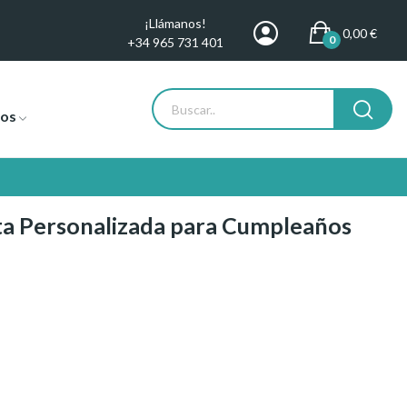
¡Llámanos!
0,00 €
0
+34 965 731 401
tos
ita Personalizada para Cumpleaños