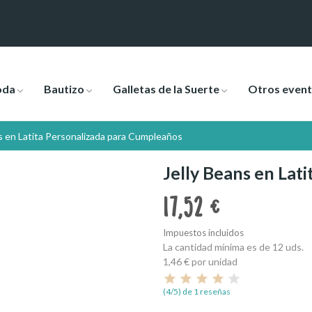
oda
Bautizo
Galletas de la Suerte
Otros even
s en Latita Personalizada para Cumpleaños
Jelly Beans en Lat
17,52 €
Impuestos incluidos
La cantidad mínima es de 12 uds.
1,46 €
por unidad
(4/5) de 1 reseñas