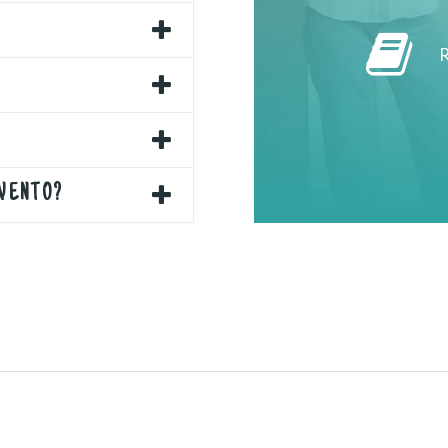
R
EVENTO?