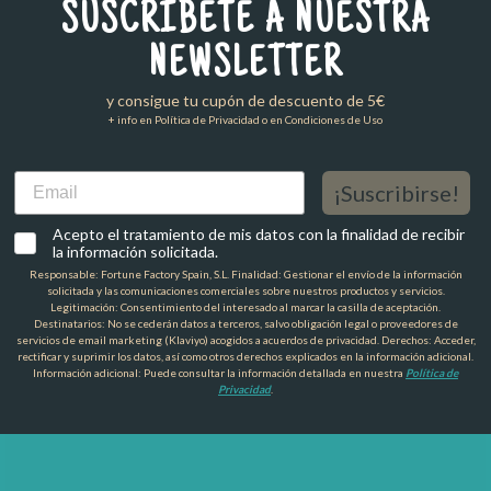
SUSCRÍBETE A NUESTRA
NEWSLETTER
y consigue tu cupón de descuento de 5€
+ info en Política de Privacidad o en Condiciones de Uso
Email
¡Suscribirse!
Acepto el tratamiento de mis datos con la finalidad de recibir
la información solicitada.
Responsable: Fortune Factory Spain, S.L. Finalidad: Gestionar el envío de la información
solicitada y las comunicaciones comerciales sobre nuestros productos y servicios.
Legitimación: Consentimiento del interesado al marcar la casilla de aceptación.
Destinatarios: No se cederán datos a terceros, salvo obligación legal o proveedores de
servicios de email marketing (Klaviyo) acogidos a acuerdos de privacidad. Derechos: Acceder,
rectificar y suprimir los datos, así como otros derechos explicados en la información adicional.
Información adicional: Puede consultar la información detallada en nuestra
Política de
Privacidad
.