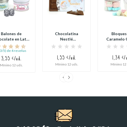
Balones de
Chocolatina
Bloques
ocolate en Lata
Nestlé
Caramelo 
ersonalizada
Personalizada para
Blox en Bo
para...
Detalle...
,3/5) de 4 reseñas
1,55 €/ud.
1,34 €/
3,55 €/ud.
Mínimo 12 uds.
Mínimo 12 
Mínimo 12 uds.