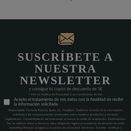
SUSCRÍBETE A
NUESTRA
NEWSLETTER
y consigue tu cupón de descuento de 5€
+ info en Política de Privacidad o en Condiciones de Uso
Acepto el tratamiento de mis datos con la finalidad de recibir
la información solicitada.
Responsable: Fortune Factory Spain, S.L. Finalidad: Gestionar el envío de la información
solicitada y las comunicaciones comerciales sobre nuestros productos y servicios.
Legitimación: Consentimiento del interesado al marcar la casilla de aceptación. Destinatarios:
No se cederán datos a terceros, salvo obligación legal o proveedores de servicios de email
marketing (Klaviyo) acogidos a acuerdos de privacidad. Derechos: Acceder, rectificar y