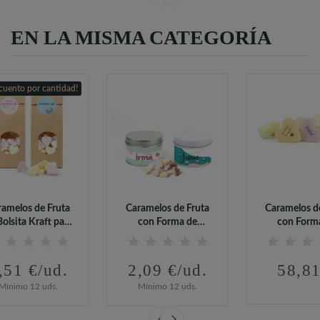
EN LA MISMA CATEGORÍA
cuento por cantidad!
ramelos de Fruta
Caramelos de Fruta
Caramelos d
Bolsita Kraft para
con Forma de
con Form
Bautizo
Corazón en Lata...
Corazón.
,51 €/ud.
2,09 €/ud.
58,81
Mínimo 12 uds.
Mínimo 12 uds.