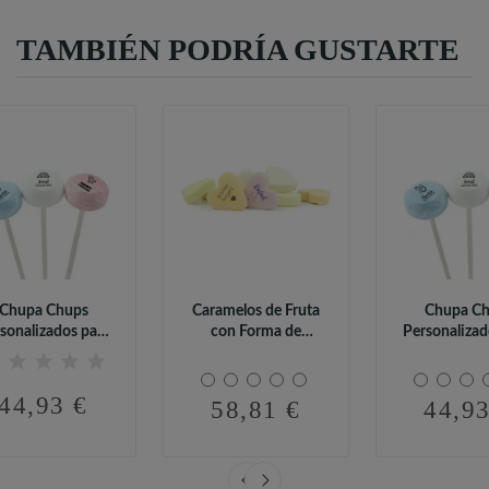
TAMBIÉN PODRÍA GUSTARTE
Chupa Chups
Caramelos de Fruta
Chupa C
sonalizados para
con Forma de
Personalizad
autizo (95 uds)
Corazón...
Bautizo (9
44,93 €
58,81 €
44,93