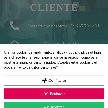
CLIENTE
Contacta con nosotros +34 965 731 401
Mándanos tus dudas a
hola@fabricadelasuerte.es
Usamos cookies de rendimiento, analítica y publicidad. Se utilizan
para ofrecerte una mejor experiencia de navegación como para
mostrarte anuncios personalizados. ¿Aceptas estas cookies y el
Revisa nuestras páginas de
procesamiento de datos personales?
documentación
tune
Configurar
clear
Rechazar
done_all
Aceptar