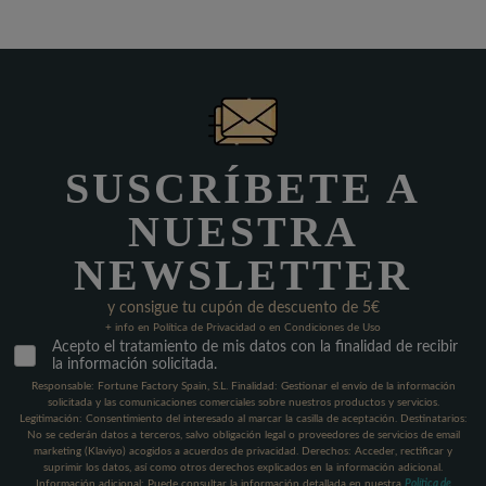
SUSCRÍBETE A
NUESTRA
NEWSLETTER
y consigue tu cupón de descuento de 5€
+ info en Política de Privacidad o en Condiciones de Uso
Acepto el tratamiento de mis datos con la finalidad de recibir
la información solicitada.
Responsable: Fortune Factory Spain, S.L. Finalidad: Gestionar el envío de la información
solicitada y las comunicaciones comerciales sobre nuestros productos y servicios.
Legitimación: Consentimiento del interesado al marcar la casilla de aceptación. Destinatarios:
No se cederán datos a terceros, salvo obligación legal o proveedores de servicios de email
marketing (Klaviyo) acogidos a acuerdos de privacidad. Derechos: Acceder, rectificar y
suprimir los datos, así como otros derechos explicados en la información adicional.
Información adicional: Puede consultar la información detallada en nuestra
Política de