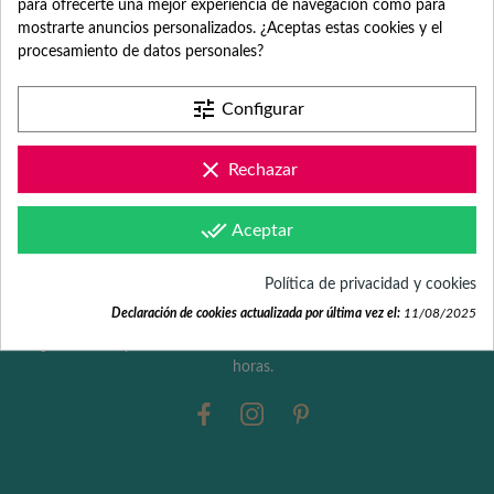
para ofrecerte una mejor experiencia de navegación como para
mostrarte anuncios personalizados. ¿Aceptas estas cookies y el
procesamiento de datos personales?
Desde hace más de 18 años, somos especialistas en detalles y
obsequios originales y personalizados para despedidas de
tune
Configurar
trabajo, bodas, aniversarios, empresas, comuniones o
cumpleaños.
clear
Rechazar
Partida Benimarco 100 (nave)
03725 Teulada (Alicante)
done_all
Aceptar
Teléfono: +34 965 731 401
Política de privacidad y cookies
Email: hola@fabricadelasuerte.es
Declaración de cookies actualizada por última vez el:
11/08/2025
¿Necesitas ayuda? Estamos de lunes a viernes de 9:00 a 17:00
horas.