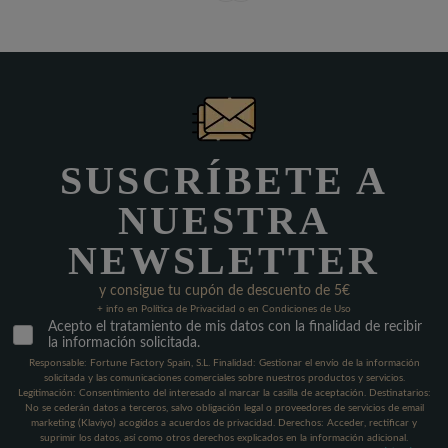
SUSCRÍBETE A
NUESTRA
NEWSLETTER
y consigue tu cupón de descuento de 5€
+ info en Política de Privacidad o en Condiciones de Uso
Acepto el tratamiento de mis datos con la finalidad de recibir
la información solicitada.
Responsable: Fortune Factory Spain, S.L. Finalidad: Gestionar el envío de la información
solicitada y las comunicaciones comerciales sobre nuestros productos y servicios.
Legitimación: Consentimiento del interesado al marcar la casilla de aceptación. Destinatarios:
No se cederán datos a terceros, salvo obligación legal o proveedores de servicios de email
marketing (Klaviyo) acogidos a acuerdos de privacidad. Derechos: Acceder, rectificar y
suprimir los datos, así como otros derechos explicados en la información adicional.