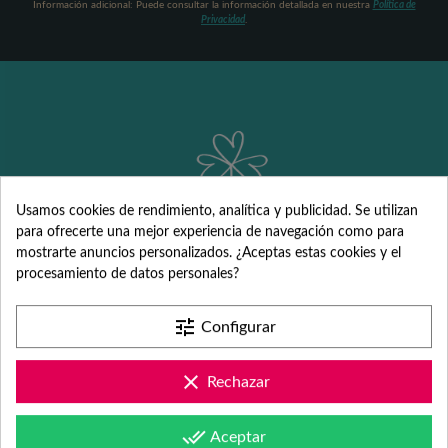
Información adicional: Puede consultar la información detallada en nuestra
Política de
Privacidad
.
Usamos cookies de rendimiento, analítica y publicidad. Se utilizan
para ofrecerte una mejor experiencia de navegación como para
mostrarte anuncios personalizados. ¿Aceptas estas cookies y el
Detalles
procesamiento de datos personales?
personalizados
tune
Configurar
para Comunión,
clear
Rechazar
Bautizo, Boda y
done_all
Aceptar