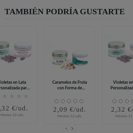
TAMBIÉN PODRÍA GUSTARTE
ioletas en Lata
Caramelos de Fruta
Violetas en
rsonalizada para
con Forma de
Personaliza
Bautizo
Corazón en Lata...
Bautiz
,32 €/ud.
2,09 €/ud.
2,32 €
Mínimo 12 uds.
Mínimo 12 uds.
Mínimo 12 