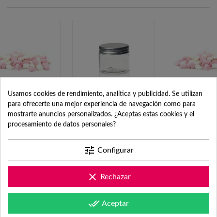
Usamos cookies de rendimiento, analítica y publicidad. Se utilizan
para ofrecerte una mejor experiencia de navegación como para
Mini Nubes de
Bote con Tapa de
Mini Nube
mostrarte anuncios personalizados. ¿Aceptas estas cookies y el
Colores 500gr
Rosca Ø 50 x 41 mm
Colores 5
procesamiento de datos personales?
tune
Configurar
12,91 €
0,85 €/ud.
12,91
Mínimo 12 uds.
clear
Rechazar
done_all
Aceptar
TAMBIÉN PODRÍA GUSTARTE