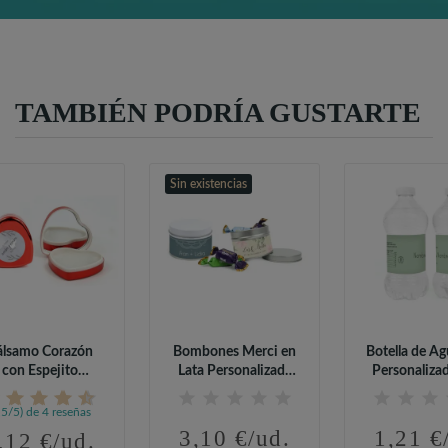
TAMBIÉN PODRÍA GUSTARTE
Sin existencias
álsamo Corazón
Bombones Merci en
Botella de Ag
con Espejito
Lata Personalizada
Personaliza
sonalizado para...
para Boda
Boda
,5/5) de 4 reseñas
3,10 €/ud.
1,21 €
,12 €/ud.