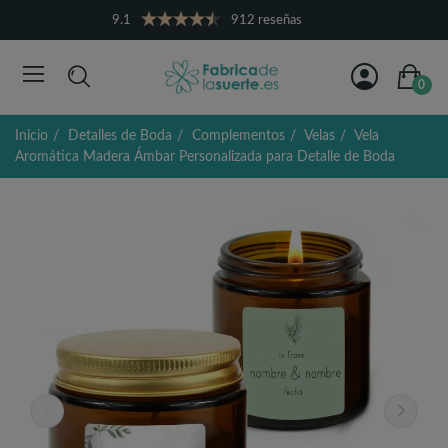
9.1
912 reseñas
0
Inicio
Detalles de Boda
Complementos
Velas
Vela
Aromática Madera Ámbar Personalizada para Detalle de Boda