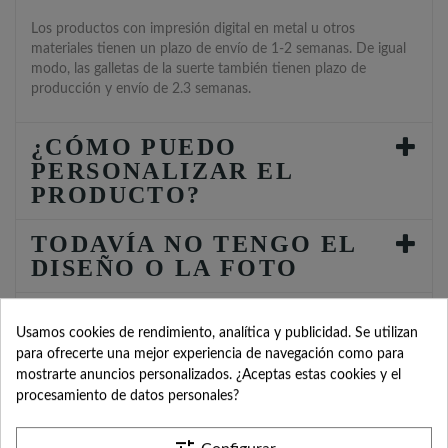
Los productos con impresión digital en metal u otros
materiales tienen un plazo de envío de 1-2 semanas. De igual
modo, las galletas de la suerte también tienen plazo de
producción y envío de 2.3 semanas.
¿CÓMO PUEDO
PERSONALIZAR EL
PRODUCTO?
TODAVÍA NO TENGO EL
DISEÑO O LA FOTO
¿CUÁNTO ES EL COSTE
Usamos cookies de rendimiento, analítica y publicidad. Se utilizan
DE ENVÍO?
para ofrecerte una mejor experiencia de navegación como para
mostrarte anuncios personalizados. ¿Aceptas estas cookies y el
¿POR QUÉ TENGO QUE
procesamiento de datos personales?
INDICAR FECHA DEL
EVENTO?