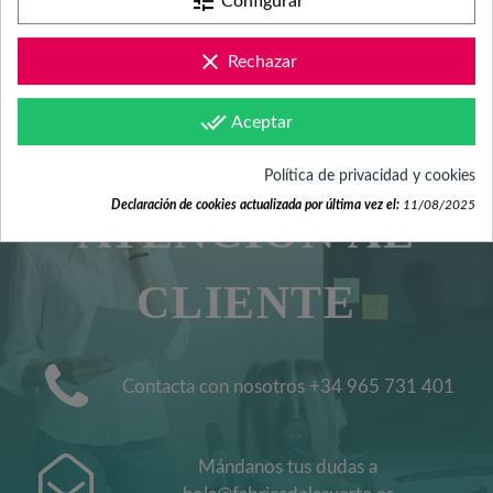
tune
Configurar
clear
Rechazar
done_all
Aceptar
SERVICIO DE
Política de privacidad y cookies
Declaración de cookies actualizada por última vez el:
11/08/2025
ATENCIÓN AL
CLIENTE
Contacta con nosotros +34 965 731 401
Mándanos tus dudas a