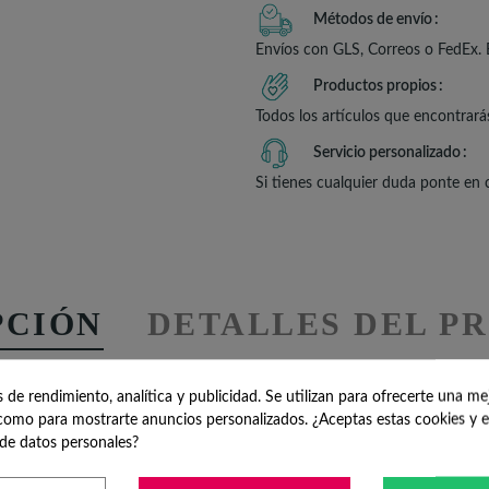
Métodos de envío
Envíos con GLS, Correos o FedEx. 
Productos propios
Todos los artículos que encontrará
Servicio personalizado
Si tienes cualquier duda ponte en
PCIÓN
DETALLES DEL P
 REDONDOS BAUTIZO
RE
de rendimiento, analítica y publicidad. Se utilizan para ofrecerte una me
omo para mostrarte anuncios personalizados. ¿Aceptas estas cookies y e
de datos personales?
 delicioso para sorprend