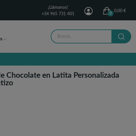
¡Llámanos!
0,00 €
0
+34 965 731 401
s
e Chocolate en Latita Personalizada
tizo