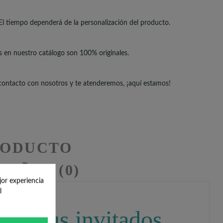
El tiempo dependerá de la personalización del producto.
s en nuestro catálogo son 100% originales.
 contacto con nosotros y te atenderemos, ¡aquí estamos!
RODUCTO
SEÑAS (0)
jor experiencia
l
er a tus invitados