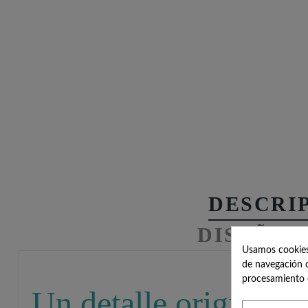
DESCRI
DISEÑOS
Usamos cookies 
de navegación c
procesamiento 
Un detalle original y