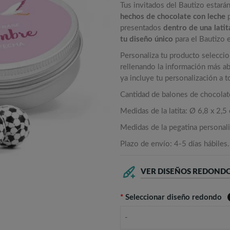
Tus invitados del Bautizo estará
hechos de chocolate con leche
p
presentados
dentro de una lati
tu diseño único
para el Bautizo 
Personaliza tu producto selecci
rellenando la información más aba
ya incluye tu personalización a 
Cantidad de balones de chocolate
Medidas de la latita: Ø 6,8 x 2,5
Medidas de la pegatina personal
Plazo de envío: 4-5 días hábiles.
VER DISEÑOS REDONDO
*
Seleccionar diseño redondo
-