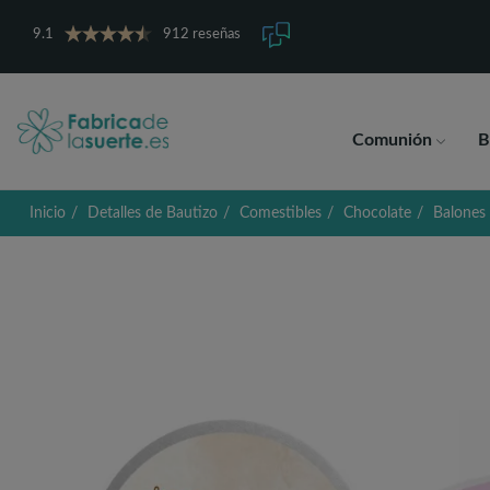
9.1
912 reseñas
Comunión
B
Inicio
Detalles de Bautizo
Comestibles
Chocolate
Balones 