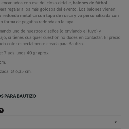
n encantados con ese delicioso detalle,
balones de fútbol
ara regalar a los más golosos del evento. Los balones vienen
ta redonda metálica con tapa de rosca y va personalizada con
en forma de pegatina redonda en la tapa.
onando uno de nuestros diseños (o enviando el tuyo) y
jo, si tienes cualquier cuestión no dudes en contactar. El precio
todo color especialmente creada para Bautizo.
: 7 uds, unos 40 gr aprox.
 cm.
izada: Ø 6,35 cm.
S PARA BAUTIZO