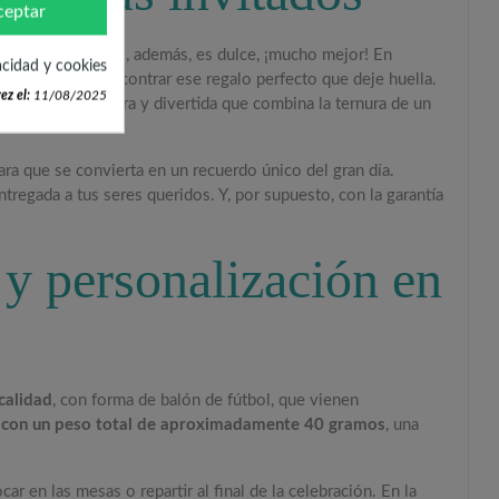
ceptar
 y memorable
. Y si, además, es dulce, ¡mucho mejor! En
acidad y cookies
rtante que es encontrar ese regalo perfecto que deje huella.
ez el:
11/08/2025
opción encantadora y divertida que combina la ternura de un
ara que se convierta en un recuerdo único del gran día.
ntregada a tus seres queridos. Y, por supuesto, con la garantía
 y personalización en
calidad
, con forma de balón de fútbol, que vienen
, con un peso total de aproximadamente 40 gramos
, una
r en las mesas o repartir al final de la celebración. En la