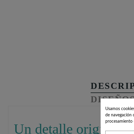
DESCRI
DISEÑO
Usamos cookies 
de navegación c
procesamiento 
Un detalle original y