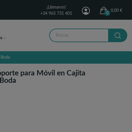
¡Llámanos!
0,00 €
0
+34 965 731 401
s
a Boda
porte para Móvil en Cajita
 Boda