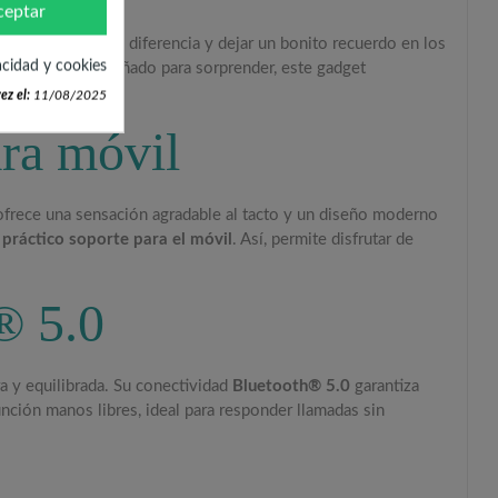
ceptar
puede marcar la diferencia y dejar un bonito recuerdo en los
acidad y cookies
 de encanto. Diseñado para sorprender, este gadget
ez el:
11/08/2025
ra móvil
 ofrece una sensación agradable al tacto y un diseño moderno
n
práctico soporte para el móvil
. Así, permite disfrutar de
® 5.0
ra y equilibrada. Su conectividad
Bluetooth® 5.0
garantiza
unción manos libres, ideal para responder llamadas sin