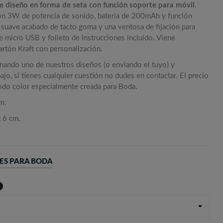
de diseño en forma de seta con función soporte para móvil
.
on 3W de potencia de sonido, batería de 200mAh y función
n suave acabado de tacto goma y una ventosa de fijación para
le micro USB y folleto de instrucciones incluido. Viene
artón Kraft con personalización.
onando uno de nuestros diseños (o enviando el tuyo) y
jo, si tienes cualquier cuestión no dudes en contactar. El precio
todo color especialmente creada para Boda.
m.
x 6 cm.
LES PARA BODA