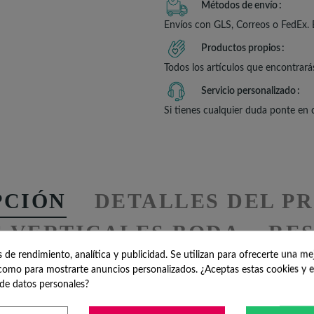
Métodos de envío
Envíos con GLS, Correos o FedEx. 
Productos propios
Todos los artículos que encontrará
Servicio personalizado
Si tienes cualquier duda ponte en
PCIÓN
DETALLES DEL P
S VERTICALES BODA
RES
de rendimiento, analítica y publicidad. Se utilizan para ofrecerte una me
omo para mostrarte anuncios personalizados. ¿Aceptas estas cookies y e
de datos personales?
 práctico para una Boda