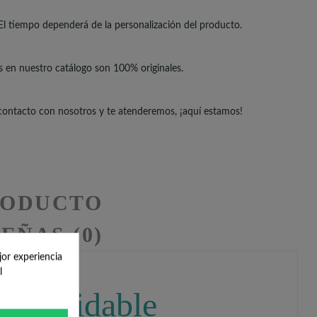
El tiempo dependerá de la personalización del producto.
s en nuestro catálogo son 100% originales.
 contacto con nosotros y te atenderemos, ¡aquí estamos!
RODUCTO
EÑAS (0)
jor experiencia
l
 inolvidable