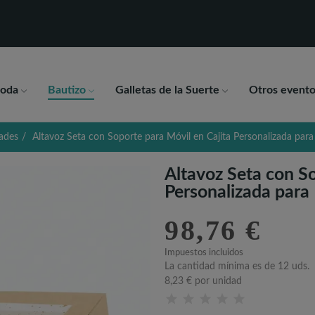
oda
Bautizo
Galletas de la Suerte
Otros evento
ades
Altavoz Seta con Soporte para Móvil en Cajita Personalizada par
Altavoz Seta con So
Personalizada para
98,76 €
Impuestos incluidos
La cantidad mínima es de 12 uds.
8,23 €
por unidad