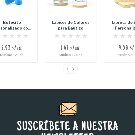
Botecito
Lápices de Colores
Libreta de
sonalizado con
para Bautizo
Personali
uladores para...
para Detall
2,93 €/ud.
1,67 €/ud.
9,58 €/
Mínimo 12 uds.
Mínimo 12 uds.
Mínimo 20 
SUSCRÍBETE A NUESTRA