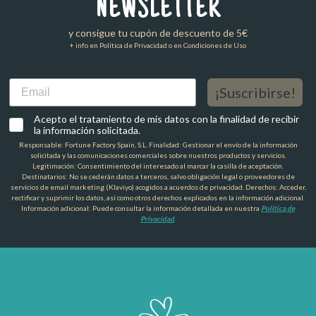
NEWSLETTER
y consigue tu cupón de descuento de 5€
+ info en Política de Privacidad o en Condiciones de Uso
Email
¡Suscribirse!
Acepto el tratamiento de mis datos con la finalidad de recibir
la información solicitada.
Responsable: Fortune Factory Spain, S.L. Finalidad: Gestionar el envío de la información
solicitada y las comunicaciones comerciales sobre nuestros productos y servicios.
Legitimación: Consentimiento del interesado al marcar la casilla de aceptación.
Destinatarios: No se cederán datos a terceros, salvo obligación legal o proveedores de
servicios de email marketing (Klaviyo) acogidos a acuerdos de privacidad. Derechos: Acceder,
rectificar y suprimir los datos, así como otros derechos explicados en la información adicional.
Información adicional: Puede consultar la información detallada en nuestra
Política de
Privacidad
.