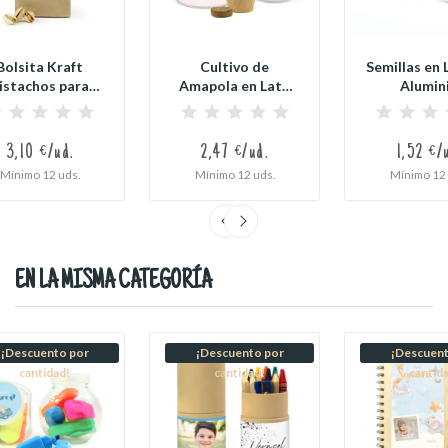
Bolsita Kraft
Cultivo de
Semillas en 
istachos para
Amapola en Lata
Alumin
Bautizo
Personalizada
Personali
para...
para..
3,10 €/ud.
2,47 €/ud.
1,52 €/
Mínimo 12 uds.
Mínimo 12 uds.
Mínimo 12 
EN LA MISMA CATEGORÍA
¡Descuento por
¡Descuento por
¡Descuent
cantidad!
cantidad!
cantid