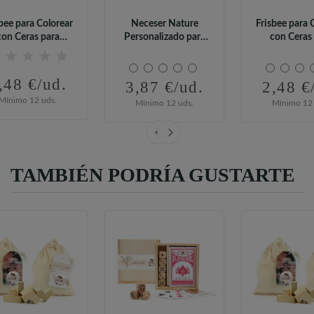
bee para Colorear
Neceser Nature
Frisbee para 
con Ceras para
Personalizado para
con Ceras
Detalle de...
Detalles de Boda
Detalle d
,48 €/ud.
3,87 €/ud.
2,48 €
Mínimo 12 uds.
Mínimo 12 uds.
Mínimo 12 
TAMBIÉN PODRÍA GUSTARTE