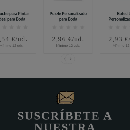
uche para Pintar
Puzzle Personalizado
Boteci
deal para Boda
para Boda
Personaliza
Rotuladores 
,54 €/ud.
2,96 €/ud.
2,93 €
Mínimo 12 uds.
Mínimo 12 uds.
Mínimo 12 
SUSCRÍBETE A
NUESTRA