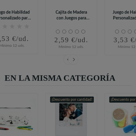
ego de Habilidad
Cajita de Madera
Juego de Ha
rsonalizado para
con Juegos para
Personaliza
Detalle...
Boda
Detalle.
,53 €/ud.
2,59 €/ud.
3,53 €
Mínimo 12 uds.
Mínimo 12 uds.
Mínimo 12 
EN LA MISMA CATEGORÍA
¡Descuento por cantidad!
¡Descuento por