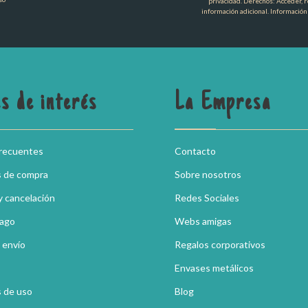
privacidad. Derechos: Acceder, re
información adicional. Información
s de interés
La Empresa
frecuentes
Contacto
s de compra
Sobre nosotros
y cancelación
Redes Sociales
pago
Webs amigas
 envío
Regalos corporativos
Envases metálicos
 de uso
Blog