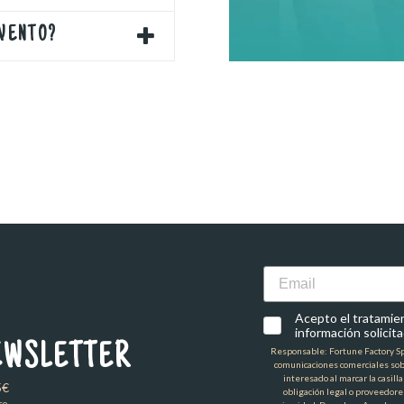
EVENTO?
Email
Acepto el tratamient
información solicita
EWSLETTER
Responsable: Fortune Factory Spai
comunicaciones comerciales sob
interesado al marcar la casill
5€
obligación legal o proveedore
so