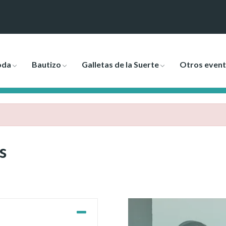
oda
Bautizo
Galletas de la Suerte
Otros even
s