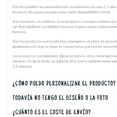
Para los pedidos sin personalización, normalmente en unos 1-2 días h
producto (los plazos pueden variar según disponibilidad stock).
Si lo necesitas con urgencia, te aconsejamos te pongas primero en
ver disponibilidad y posibilidad de envío urgente (nunca habrá ent
festivos).
Para los productos personalizados, manejamos un plazo de aproxi
igualmente si le urge, lo mejor es contactarnos para poder asesorarl
Los productos con impresión digital en metal u otros materiales ti
semanas. De igual modo, las galletas de la suerte también tienen pl
2.3 semanas.
¿CÓMO PUEDO PERSONALIZAR EL PRODUCTO?
TODAVÍA NO TENGO EL DISEÑO O LA FOTO
¿CUÁNTO ES EL COSTE DE ENVÍO?