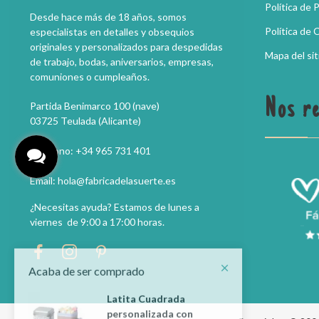
Política de 
Desde hace más de 18 años, somos
Política de 
especialistas en detalles y obsequios
originales y personalizados para despedidas
Mapa del sit
de trabajo, bodas, aniversarios, empresas,
comuniones o cumpleaños.
Nos r
Partida Benimarco 100 (nave)
03725 Teulada (Alicante)
Teléfono: +34 965 731 401
Email: hola@fabricadelasuerte.es
¿Necesitas ayuda? Estamos de lunes a
viernes de 9:00 a 17:00 horas.
Acaba de ser comprado
Latita Cuadrada
personalizada con
Caramelos
hace 8 minutos