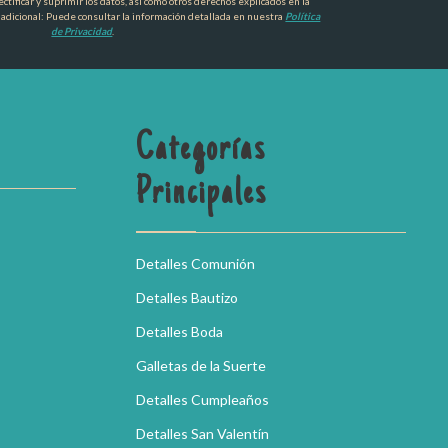
ctificar y suprimir los datos, así como otros derechos explicados en la
 adicional: Puede consultar la información detallada en nuestra
Política
de Privacidad
.
Categorías
Principales
Detalles Comunión
Detalles Bautizo
Detalles Boda
Galletas de la Suerte
Detalles Cumpleaños
Detalles San Valentín