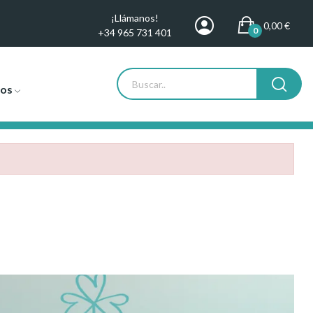
¡Llámanos!
0,00 €
0
+34 965 731 401
tos