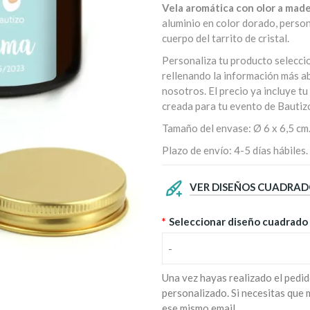
Vela aromática con olor a mad
aluminio en color dorado, perso
cuerpo del tarrito de cristal.
Personaliza tu producto selecci
rellenando la información más ab
nosotros. El precio ya incluye t
creada para tu evento de Bautiz
Tamaño del envase: Ø 6 x 6,5 cm
Plazo de envío: 4-5 días hábiles.
VER DISEÑOS CUADRAD
*
Seleccionar diseño cuadrado
-
Una vez hayas realizado el pedid
personalizado. Si necesitas que
ese mismo email.