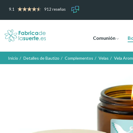
9.1
912 reseñas
Comunión
B
Inicio
Detalles de Bautizo
Complementos
Velas
Vela Arom