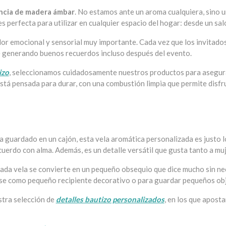
ncia de madera ámbar
. No estamos ante un aroma cualquiera, sino 
es perfecta para utilizar en cualquier espacio del hogar: desde un sal
lor emocional y sensorial muy importante. Cada vez que los invitados
e generando buenos recuerdos incluso después del evento.
izo
, seleccionamos cuidadosamente nuestros productos para asegurar
 está pensada para durar, con una combustión limpia que permite disfr
s
da guardado en un cajón, esta vela aromática personalizada es justo l
ecuerdo con alma. Además, es un detalle versátil que gusta tanto a 
Cada vela se convierte en un pequeño obsequio que dice mucho sin nec
izarse como pequeño recipiente decorativo o para guardar pequeños ob
stra selección de
detalles bautizo personalizados
, en los que apost