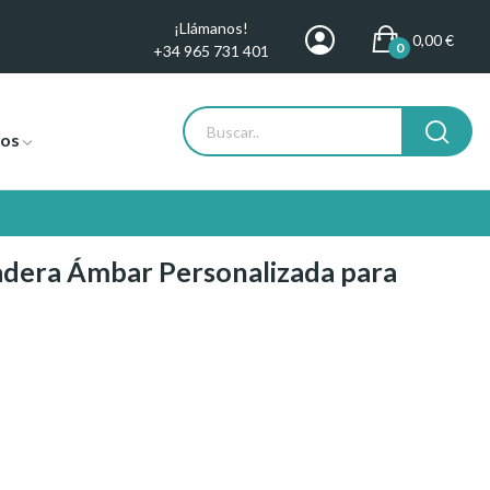
¡Llámanos!
0,00 €
0
+34 965 731 401
tos
dera Ámbar Personalizada para