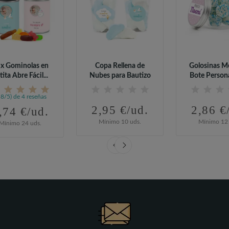
x Gominolas en
Copa Rellena de
Golosinas M
tita Abre Fácil...
Nubes para Bautizo
Bote Person
para Bau
,8/5) de 4 reseñas
2,95 €/ud.
2,86 €
,74 €/ud.
Mínimo 10 uds.
Mínimo 12 
Mínimo 24 uds.