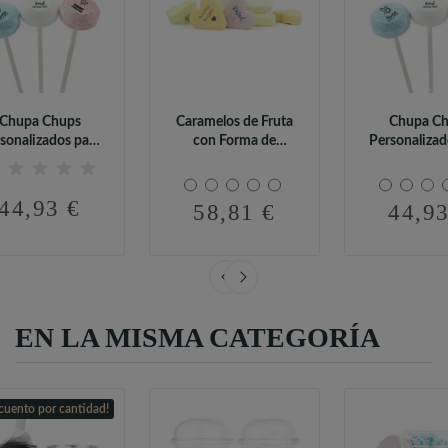
Chupa Chups
Caramelos de Fruta
Chupa C
sonalizados para
con Forma de
Personalizad
autizo (95 uds)
Corazón...
Bautizo (9
44,93 €
58,81 €
44,93
EN LA MISMA CATEGORÍA
cuento por cantidad!