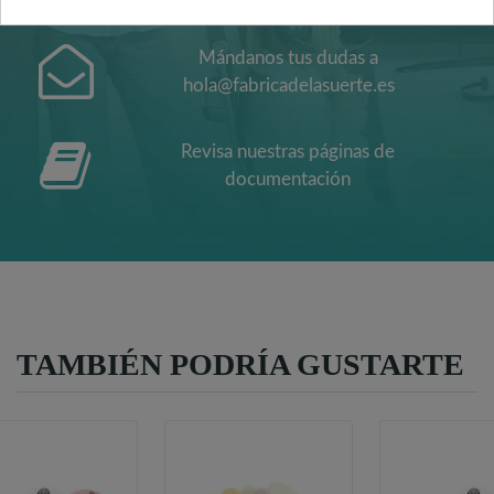
Mándanos tus dudas a
hola@fabricadelasuerte.es
Revisa nuestras páginas de
documentación
TAMBIÉN PODRÍA GUSTARTE