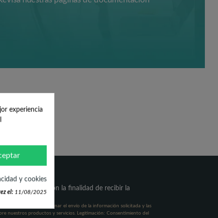
jor experiencia
l
ceptar
acidad y cookies
o de mis datos con la finalidad de recibir la
ez el:
11/08/2025
da.
n, S.L. Finalidad: Gestionar el envío de la información solicitada y las
re nuestros productos y servicios. Legitimación: Consentimiento del