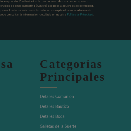
a de aceptación. Destinatarios: No se cederán datos a terceros, salvo
servicios de email marketing (Klaviyo) acogidos a acuerdos de privacidad.
uprimir los datos, así como otros derechos explicados en la información
Puede consultar la información detallada en nuestra
Política de Privacidad
.
sa
Categorías
Principales
Detalles Comunión
Detalles Bautizo
Detalles Boda
Galletas de la Suerte