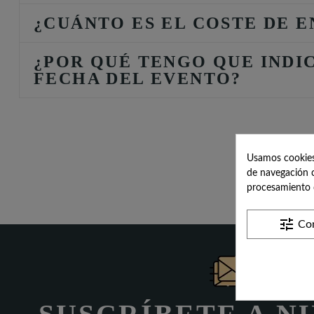
¿CUÁNTO ES EL COSTE DE E
¿POR QUÉ TENGO QUE INDI
FECHA DEL EVENTO?
Usamos cookies 
de navegación c
procesamiento 
tune
Con