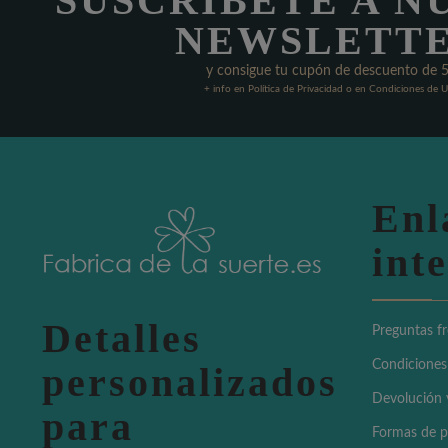
SUSCRÍBETE A N
NEWSLETT
y consigue tu cupón de descuento de 
+ info en Política de Privacidad o en Condiciones de 
Enl
int
Detalles
Preguntas f
Condiciones
personalizados
Devolución 
para
Formas de 