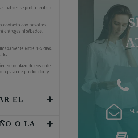
s hábiles se podrá recibir el
S
en contacto con nosotros
rá entregas ni sábados,
A
ximadamente entre 4-5 días,
rle.
tienen un plazo de envío de
enen plazo de producción y
AR EL
Mán
ÑO O LA