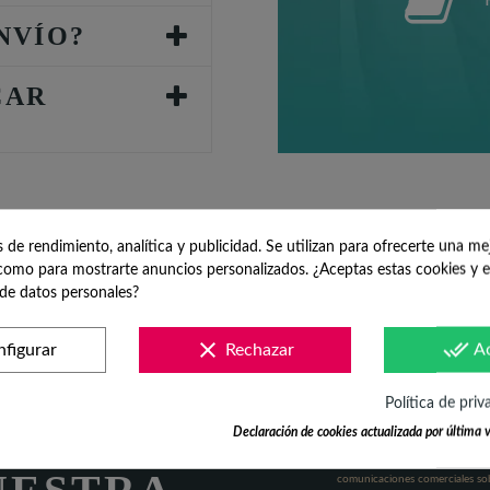
NVÍO?
CAR
de rendimiento, analítica y publicidad. Se utilizan para ofrecerte una me
omo para mostrarte anuncios personalizados. ¿Aceptas estas cookies y e
de datos personales?
clear
done_all
figurar
Rechazar
A
Política de priv
Acepto el tratamient
Declaración de cookies actualizada por última v
información solicita
Responsable: Fortune Factory Spai
comunicaciones comerciales sob