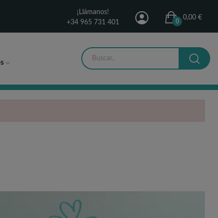
¡Llámanos!
0,00 €
0
+34 965 731 401
s