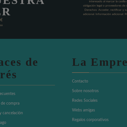
UESTRA
interesado al marcar la casill
obligación legal o proveedores de 
ER
Derechos: Acceder, rectificar y s
adicional. Información adicional: 
5€
Uso
aces de
La Empre
erés
Contacto
Sobre nosotros
recuentes
Redes Sociales
 de compra
Webs amigas
y cancelación
Regalos corporativos
pago