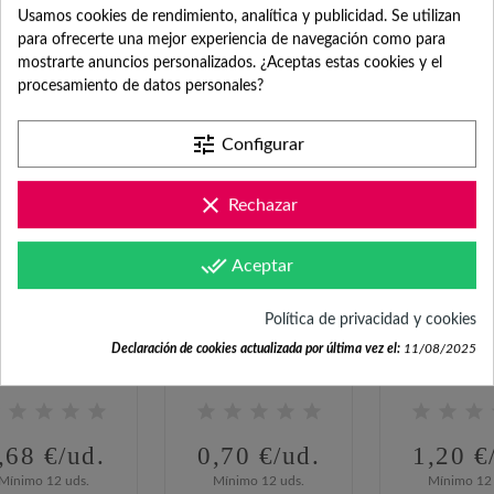
Usamos cookies de rendimiento, analítica y publicidad. Se utilizan
para ofrecerte una mejor experiencia de navegación como para
FRECUENTEMENTE
mostrarte anuncios personalizados. ¿Aceptas estas cookies y el
procesamiento de datos personales?
COMPRADOS JUNTOS
tune
Configurar
¡Descuento por cantidad!
¡Descuento por
clear
Rechazar
done_all
Aceptar
Política de privacidad y cookies
Declaración de cookies actualizada por última vez el:
11/08/2025
tita con Tapa de
Mochila para Pintar
Kit de Cultiv
osca con Mini
con Ceras de Colores
Flores en C
Chocolates...
para...
Decorada
,68 €/ud.
0,70 €/ud.
1,20 €
Mínimo 12 uds.
Mínimo 12 uds.
Mínimo 12 