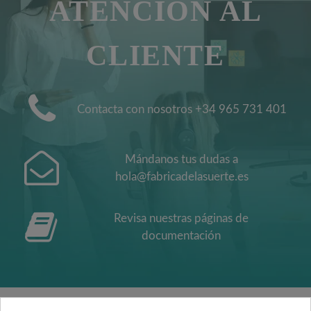
ATENCIÓN AL
CLIENTE
Contacta con nosotros +34 965 731 401
Mándanos tus dudas a
hola@fabricadelasuerte.es
Revisa nuestras páginas de
documentación