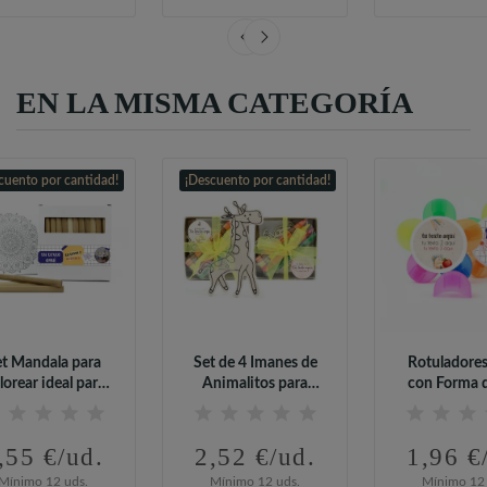
EN LA MISMA CATEGORÍA
cuento por cantidad!
¡Descuento por cantidad!
t Mandala para
Set de 4 Imanes de
Rotuladores
lorear ideal para
Animalitos para
con Forma d
Eventos...
Colorear...
para...
,55 €/ud.
2,52 €/ud.
1,96 €
Mínimo 12 uds.
Mínimo 12 uds.
Mínimo 12 