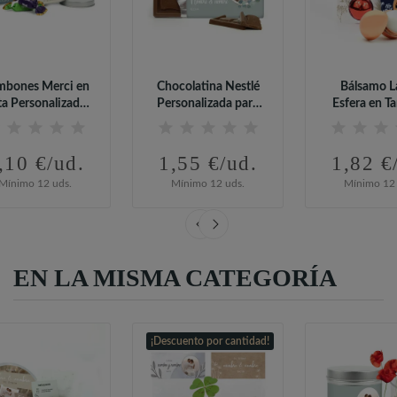
bones Merci en
Chocolatina Nestlé
Bálsamo L
ta Personalizada
Personalizada para
Esfera en Ta
para Boda
Detalles...
Personaliza
,10 €/ud.
1,55 €/ud.
1,82 €
Mínimo 12 uds.
Mínimo 12 uds.
Mínimo 12 
EN LA MISMA CATEGORÍA
¡Descuento por cantidad!