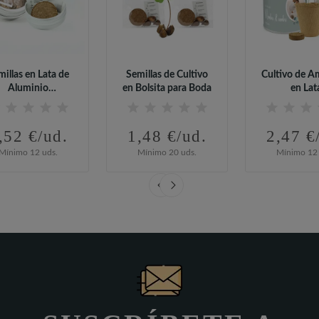
millas en Lata de
Semillas de Cultivo
Cultivo de A
Aluminio
en Bolsita para Boda
en Lat
sonalizada para...
Personalizada
,52 €/ud.
1,48 €/ud.
2,47 €
Mínimo 12 uds.
Mínimo 20 uds.
Mínimo 12 