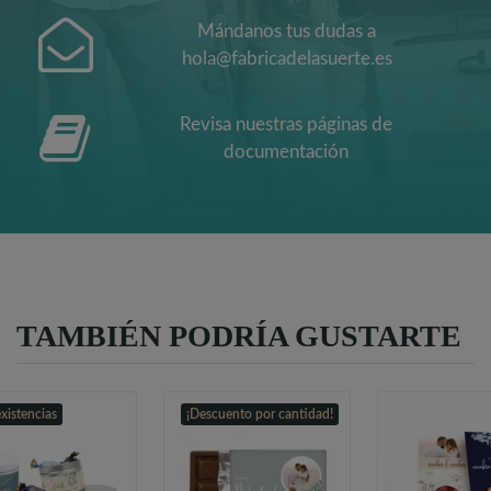
Mándanos tus dudas a
hola@fabricadelasuerte.es
Revisa nuestras páginas de
documentación
TAMBIÉN PODRÍA GUSTARTE
existencias
¡Descuento por cantidad!