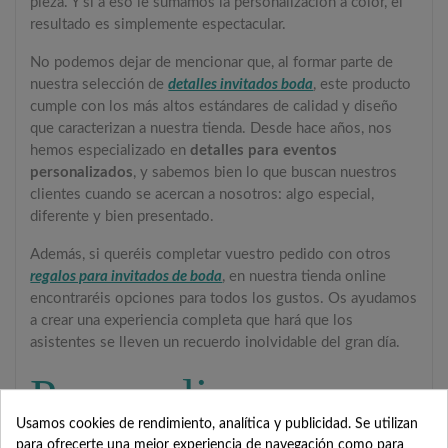
pieza. Y si a eso le sumamos la personalización a color, el
resultado es simplemente espectacular.
No podemos dejar de mencionar que, al formar parte de
nuestra selección de
detalles invitados boda
, este producto
cumple con los más altos estándares de calidad y diseño
que caracterizan a nuestra tienda. Desde hace años, nos
hemos especializado en
detalles para eventos
personalizados
, y sabemos bien lo que buscan nuestros
clientes cuando se acercan a nosotros: algo especial,
diferente y bien presentado.
Además, si queréis completar vuestro pedido con otros
regalos para invitados de boda
, en nuestra tienda online
encontraréis opciones para todos los gustos. Os ayudamos
a crear una experiencia completa que hará que los
asistentes se lleven un recuerdo inolvidable del gran día.
Personaliza
Usamos cookies de rendimiento, analítica y publicidad. Se utilizan
fácilmente tu petaca
para ofrecerte una mejor experiencia de navegación como para