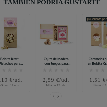
TAMBIÉN PODRÍA GUSTARTE
¡Descuento por
Bolsita Kraft
Cajita de Madera
Caramelos d
Pistachos para
con Juegos para
en Bolsita Kr
Bautizo
Bautizo
Bautiz
,10 €/ud.
2,59 €/ud.
1,51 €
Mínimo 12 uds.
Mínimo 12 uds.
Mínimo 12 