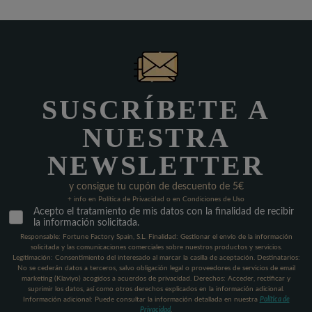
SUSCRÍBETE A
NUESTRA
NEWSLETTER
y consigue tu cupón de descuento de 5€
+ info en Política de Privacidad o en Condiciones de Uso
Acepto el tratamiento de mis datos con la finalidad de recibir
la información solicitada.
Responsable: Fortune Factory Spain, S.L. Finalidad: Gestionar el envío de la información
solicitada y las comunicaciones comerciales sobre nuestros productos y servicios.
Legitimación: Consentimiento del interesado al marcar la casilla de aceptación. Destinatarios:
No se cederán datos a terceros, salvo obligación legal o proveedores de servicios de email
marketing (Klaviyo) acogidos a acuerdos de privacidad. Derechos: Acceder, rectificar y
suprimir los datos, así como otros derechos explicados en la información adicional.
Información adicional: Puede consultar la información detallada en nuestra
Política de
Privacidad
.